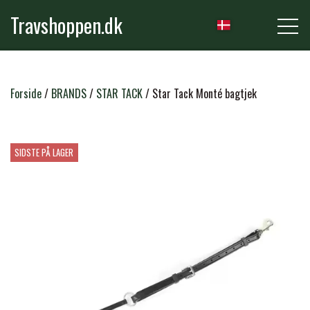
Travshoppen.dk
NYHEDER
Forside
BRANDS
STAR TACK
Star Tack Monté bagtjek
HEST
SIDSTE PÅ LAGER
GRIMER & TRÆKTOVE
RYTTER
TRENSER & TILBEHØR
RIDEBUKSER & LEGGINS
PLEJE & STALD
SADLER & TILBEHØR
TRØJER, BLUSER & T-SHIRTS
STRIGLER & TILBEHØR