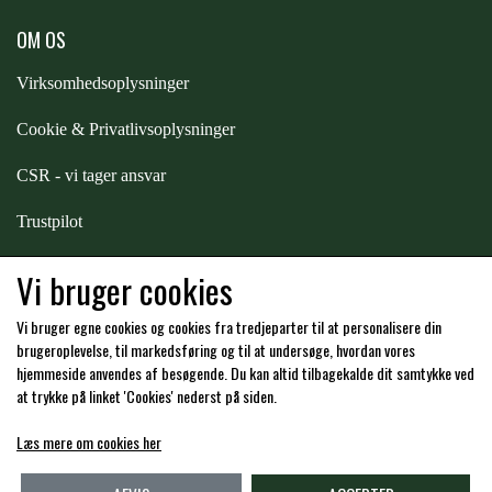
OM OS
PREMIER EQUINE KØLETERAPI
LIKIT
Virksomhedsoplysninger
PREMIER EQUINE GROOMING & STALD
Cookie & Privatlivsoplysninger
MUSTAD
CSR - vi tager ansvar
PREMIER EQUINE RYTTER
NAF
Trustpilot
Samarbejde
-
affiliates
Vi bruger cookies
PHARMACARE
Vi bruger egne cookies og cookies fra tredjeparter til at personalisere din
Hos os kan du betale med:
brugeroplevelse, til markedsføring og til at undersøge, hvordan vores
PREMIER EQUINE
hjemmeside anvendes af besøgende. Du kan altid tilbagekalde dit samtykke ved
at trykke på linket 'Cookies' nederst på siden.
RACING TACK
Læs mere om cookies her
Kommende åbningstider i butikken i Charlottenlund