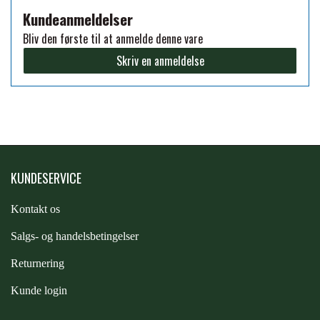
Kundeanmeldelser
FORAN EQUINE
PREMIER EQUINE SADLER
Bliv den første til at anmelde denne vare
Skriv en anmeldelse
GP TACK
PREMIER EQUINE SADEL TILBEHØR
HAPPY MOUTH
PREMIER EQUINE SADELUNDERLAG
HEVARI
KUNDESERVICE
PREMIER EQUINE PADS
Kontakt os
JACKS
PREMIER EQUINE BENBESKYTTELSE
S
algs- og handelsbetingelser
KÄLLQUIST EQUESTIAN
Returnering
PREMIER EQUINE TRANSPORT
Kunde login
BESKYTTELSE
LEMIEUX