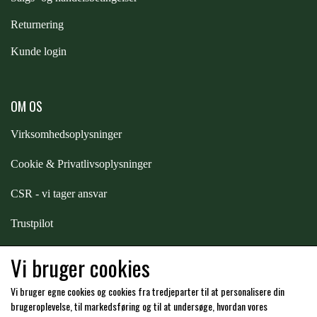
Returnering
ZILCO
Kunde login
QHP -BRANDS OF Q
OM OS
PREMIER EQUINE INSEKTBESKYTTELSE
Virksomhedsoplysninger
Cookie & Privatlivsoplysninger
CSR - vi tager ansvar
Trustpilot
Samarbejde
-
affiliates
Vi bruger cookies
Vi bruger egne cookies og cookies fra tredjeparter til at personalisere din
Hos os kan du betale med:
brugeroplevelse, til markedsføring og til at undersøge, hvordan vores