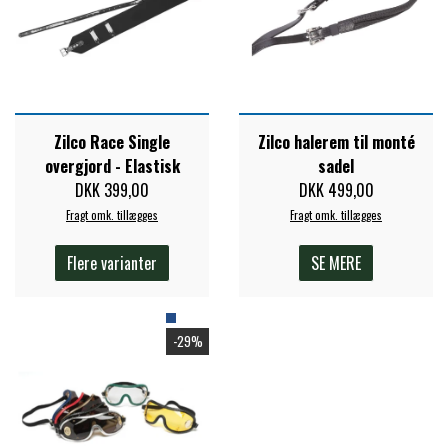
PREMIER EQUINE KØLETERAPI
LIKIT
PREMIER EQUINE GROOMING & STALD
MUSTAD
Zilco Race Single
Zilco halerem til monté
overgjord - Elastisk
sadel
PREMIER EQUINE RYTTER
DKK 399,00
DKK 499,00
NAF
Fragt omk. tillægges
Fragt omk. tillægges
PHARMACARE
Flere varianter
SE MERE
PREMIER EQUINE
-29%
RACING TACK