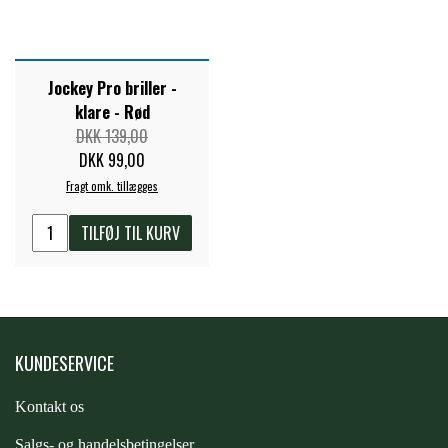
STAR TACK
STUD MUFFIN
Jockey Pro briller -
klare - Rød
DKK 139,00
TIMER GPS
DKK 99,00
Fragt omk. tillægges
TKO
TILFØJ TIL KURV
WAHLSTEN
WALDHAUSEN
KUNDESERVICE
Kontakt os
WALSH
S
algs- og handelsbetingelser