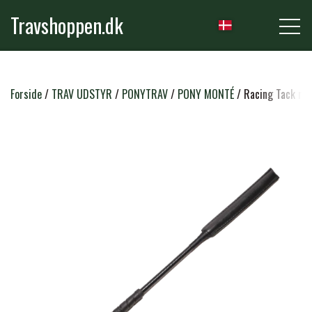
Travshoppen.dk
NYHEDER
Forside
TRAV UDSTYR
PONYTRAV
PONY MONTÉ
Racing Tack mo
HEST
GRIMER & TRÆKTOVE
RYTTER
TRENSER & TILBEHØR
RIDEBUKSER & LEGGINS
PLEJE & STALD
SADLER & TILBEHØR
TRØJER, BLUSER & T-SHIRTS
STRIGLER & TILBEHØR