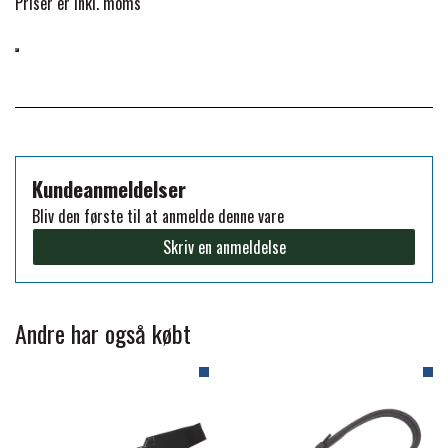
Priser er inkl. moms
FORAN EQUINE
PREMIER EQUINE SADLER
GP TACK
PREMIER EQUINE SADEL TILBEHØR
HAPPY MOUTH
PREMIER EQUINE SADELUNDERLAG
Kundeanmeldelser
Bliv den første til at anmelde denne vare
HEVARI
Skriv en anmeldelse
PREMIER EQUINE PADS
JACKS
PREMIER EQUINE BENBESKYTTELSE
Andre har også købt
KÄLLQUIST EQUESTIAN
PREMIER EQUINE TRANSPORT
BESKYTTELSE
LEMIEUX