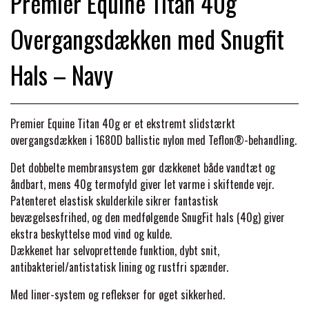
Premier Equine Titan 40g
BACK ON TRACK
STRØMPER
INSEKTBESKYTTELSE
PREMIER EQUINE LINERS & DÆKKEN
TRAVDÆKKEN & TILBEHØR
Overgangsdækken med Snugfit
TILBEHØR
TERAPI PRODUKTER
CARR & DAY & MARTIN
HUER & HALSTØRKLÆDER
HESTEBOLCHER & TREATS
SKO & VÆRKTØJ
Hals – Navy
PREMIER EQUINE WALKER & RIDEDÆKKEN
CUSTOM
GAVEARTIKLER VOKSNE
TILSKUD & VITAMINER
VOGNE & TILBEHØR
Premier Equine Titan 40g er et ekstremt slidstærkt
PREMIER EQUINE INSEKTBESKYTTELSE
overgangsdækken i 1680D ballistic nylon med Teflon®-behandling.
DELTACAST
BØRN & JUNIOR
STALD & FOLD
TRAV KUSK
Det dobbelte membransystem gør dækkenet både vandtæt og
PREMIER EQUINE MAGNET & INFRARØD
åndbart, mens 40g termofyld giver let varme i skiftende vejr.
EMIN
SKO & SMEDEVÆRKTØJ
TERAPI
Patenteret elastisk skulderkile sikrer fantastisk
PONYTRAV
bevægelsesfrihed, og den medfølgende SnugFit hals (40g) giver
ekstra beskyttelse mod vind og kulde.
FENWICK LIQUID TITANIUM®
PREMIER EQUINE GRIMER & TRÆKTOV
Dækkenet har selvoprettende funktion, dybt snit,
MONTÉ
antibakteriel/antistatisk lining og rustfri spænder.
FINNTACK
PREMIER EQUINE TRENSE & TILBEHØR
Med liner-system og reflekser for øget sikkerhed.
GALOP