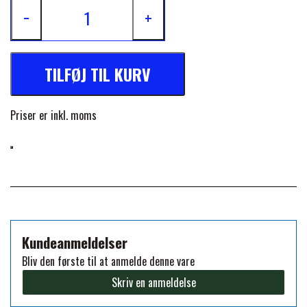
Refleksstriber for og bag for øget synlighed
−
+
Liner-fastgørelser – tilpas dækkenet efter vejr og behov
PREMIER EQUINE KØLETERAPI
LIKIT
TILFØJ TIL KURV
PREMIER EQUINE GROOMING & STALD
MUSTAD
Priser er inkl. moms
PREMIER EQUINE RYTTER
NAF
PHARMACARE
PREMIER EQUINE
Kundeanmeldelser
Bliv den første til at anmelde denne vare
RACING TACK
Skriv en anmeldelse