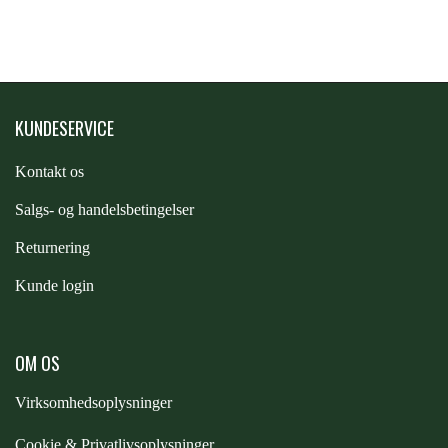
STAR TACK
STUD MUFFIN
KUNDESERVICE
TIMER GPS
Kontakt os
S
algs- og handelsbetingelser
TKO
Returnering
WAHLSTEN
Kunde login
WALDHAUSEN
OM OS
Virksomhedsoplysninger
WALSH
Cookie & Privatlivsoplysninger