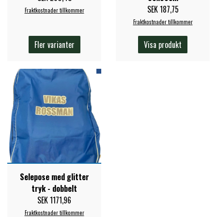
SEK 187,75
Fraktkostnader tillkommer
ZILCO
Fraktkostnader tillkommer
Fler varianter
Visa produkt
QHP -BRANDS OF Q
PREMIER EQUINE INSEKTBESKYTTELSE
Selepose med glitter
tryk - dobbelt
SEK 1171,96
Fraktkostnader tillkommer