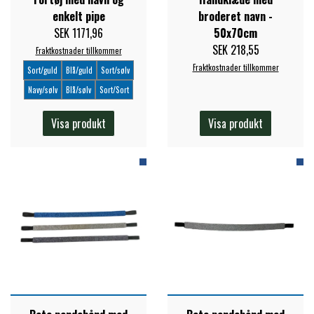
enkelt pipe
broderet navn -
PREMIER EQUINE KØLETERAPI
SEK 1171,96
50x70cm
LIKIT
SEK 218,55
Fraktkostnader tillkommer
Fraktkostnader tillkommer
Sort/guld
Blå/guld
Sort/sølv
PREMIER EQUINE GROOMING & STALD
MUSTAD
Navy/sølv
Blå/sølv
Sort/Sort
Visa produkt
Visa produkt
PREMIER EQUINE RYTTER
NAF
PHARMACARE
PREMIER EQUINE
RACING TACK