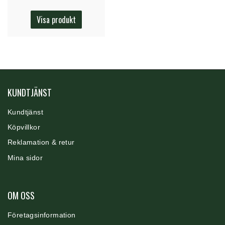
Visa produkt
KUNDTJÄNST
Kundtjänst
Köpvillkor
Reklamation & retur
Mina sidor
OM OSS
F
ö
retagsinformation