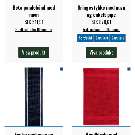
Beta pandebånd med
Bringestykke med navn
FORAN EQUINE
PREMIER EQUINE SADLER
navn
og enkelt pipe
SEK 511,91
SEK 878,61
GP TACK
Fraktkostnader tillkommer
Fraktkostnader tillkommer
PREMIER EQUINE SADEL TILBEHØR
Sort/guld
Sort/sort
Sort/sølv
HAPPY MOUTH
Visa produkt
Visa produkt
PREMIER EQUINE SADELUNDERLAG
HEVARI
PREMIER EQUINE PADS
JACKS
PREMIER EQUINE BENBESKYTTELSE
KÄLLQUIST EQUESTIAN
PREMIER EQUINE TRANSPORT
BESKYTTELSE
LEMIEUX
Fortøj med navn og
Håndklæde med