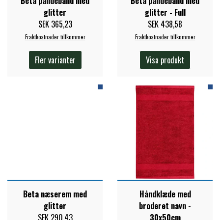
Beta pandebånd med
Beta pandebånd med
STAR TACK
glitter
glitter - Full
SEK 365,23
SEK 438,58
Fraktkostnader tillkommer
Fraktkostnader tillkommer
STUD MUFFIN
Fler varianter
Visa produkt
TIMER GPS
TKO
Ingen bild
WAHLSTEN
WALDHAUSEN
Beta næserem med
Håndklæde med
glitter
broderet navn -
WALSH
SEK 290,43
30x50cm