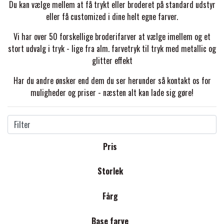
TRAV
Du kan vælge mellem at få trykt eller broderet på standard udstyr
DÆKKENER & TILBEHØR
eller få customized i dine helt egne farver.
JAKKER & VESTE
STRIGLEKASSER & STALDSKABE
SEJRSDÆKKENER
Vi har over 50 forskellige broderifarver at vælge imellem og et
KRAFFT FODER
stort udvalg i tryk - lige fra alm. farvetryk til tryk med metallic og
BANDAGER & BENBESKYTTELSE
SKO & STØVLER
SÅRPLEJE & STALDAPOTEK
glitter effekt
TRAVUDSTYR MED NAVN
PREMIER EQUINE
Har du andre ønsker end dem du ser herunder så kontakt os for
PLEJE & STALD
PISKE & SPORER
muligheder og priser - næsten alt kan lade sig gøre!
SHAMPOO & SHINER
TRAV
PREMIER EQUINE REGN - &
TILSKUD & VITAMINER
OUTLET
HJELME
Filter
HOVPLEJE
OVERGANGSDÆKKEN
SELER & TILBEHØR
Pris
LONGERING
SIKKERHEDSVESTE
VARUMÄRKEN
LÆDER & UDSTYRSPLEJE
PREMIER EQUINE VINTERDÆKKEN
HOVEDLAG & TILBEHØR
Storlek
PONY & SHETTY
ANIMALINTEX®
HANDSKER
Fårg
KLIPPEMASKINER & STØVSUGERE
PREMIER EQUINE STALDDÆKKEN
GAMSCHER & BANDAGER
TRANSPORT UDSTYR
Base farve