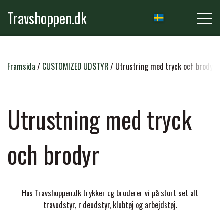
Travshoppen.dk
NYHETER
Framsida
CUSTOMIZED UDSTYR
Utrustning med tryck och brodyr
HÄST
Utrustning med tryck
GRIMER & TRÆKTOVE
och brodyr
RYTTARE
TRENSER & TILBEHØR
RIDEBUKSER & LEGGINS
HÄSTVÅRD
Hos Travshoppen.dk trykker og broderer vi på stort set alt
SADLER & TILBEHØR
travudstyr, rideudstyr, klubtøj og arbejdstøj.
TRØJER, BLUSER & T-SHIRTS
STRIGLER & TILBEHØR