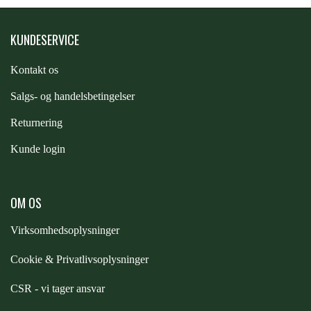
PREMIER EQUINE KØLETERAPI
KUNDESERVICE
LIKIT
Kontakt os
PREMIER EQUINE GROOMING & STALD
MUSTAD
S
algs- og handelsbetingelser
PREMIER EQUINE RYTTER
Returnering
NAF
Kunde login
PHARMACARE
OM OS
PREMIER EQUINE
Virksomhedsoplysninger
Cookie & Privatlivsoplysninger
RACING TACK
CSR - vi tager ansvar