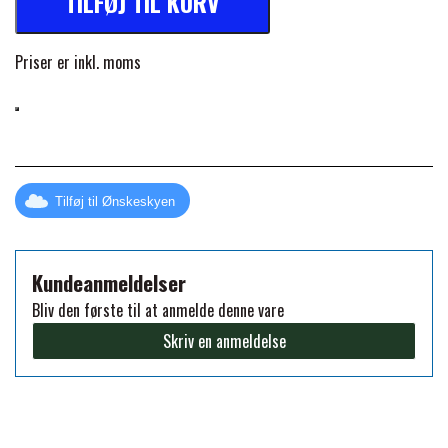
TILFØJ TIL KURV
FORAN EQUINE
PREMIER EQUINE SADLER
Priser er inkl. moms
GP TACK
PREMIER EQUINE SADEL TILBEHØR
HAPPY MOUTH
PREMIER EQUINE SADELUNDERLAG
Tilføj til Ønskeskyen
HEVARI
PREMIER EQUINE PADS
Kundeanmeldelser
JACKS
Bliv den første til at anmelde denne vare
PREMIER EQUINE BENBESKYTTELSE
Skriv en anmeldelse
KÄLLQUIST EQUESTIAN
PREMIER EQUINE TRANSPORT
BESKYTTELSE
LEMIEUX