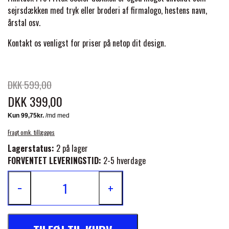
BACK ON TRACK
STRØMPER
INSEKTBESKYTTELSE
PREMIER EQUINE LINERS & DÆKKEN
sejrsdækken med tryk eller broderi af firmalogo, hestens navn,
TRAVDÆKKEN & TILBEHØR
årstal osv.
TILBEHØR
TERAPI PRODUKTER
CARR & DAY & MARTIN
HUER & HALSTØRKLÆDER
HESTEBOLCHER & TREATS
Kontakt os venligst for priser på netop dit design.
SKO & VÆRKTØJ
PREMIER EQUINE WALKER & RIDEDÆKKEN
CUSTOM
GAVEARTIKLER VOKSNE
TILSKUD & VITAMINER
VOGNE & TILBEHØR
DKK 599,00
PREMIER EQUINE INSEKTBESKYTTELSE
DKK 399,00
DELTACAST
BØRN & JUNIOR
STALD & FOLD
TRAV KUSK
PREMIER EQUINE MAGNET & INFRARØD
Fragt omk. tillægges
EMIN
SKO & SMEDEVÆRKTØJ
TERAPI
Lagerstatus:
2 på lager
PONYTRAV
FORVENTET LEVERINGSTID:
2-5 hverdage
FENWICK LIQUID TITANIUM®
PREMIER EQUINE GRIMER & TRÆKTOV
−
+
MONTÉ
FINNTACK
PREMIER EQUINE TRENSE & TILBEHØR
GALOP