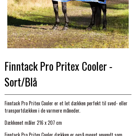
TRAV & GALOP
DÆKKENER & TILBEHØR
JAKKER & VESTE
STRIGLEKASSER & STALDSKABE
SEJRSDÆKKENER
KRAFFT FODER
BANDAGER & BENBESKYTTELSE
SKO & STØVLER
SÅRPLEJE & STALDAPOTEK
TRAVUDSTYR MED NAVN
PREMIER EQUINE
PLEJE & STALD
PISKE & SPORER
SHAMPOO & SHINER
GRIMER & TRÆKTOV
Finntack Pro Pritex Cooler -
PREMIER EQUINE REGN - &
TILSKUD & VITAMINER
OUTLET
HJELME
Sort/Blå
HOVPLEJE
OVERGANGSDÆKKEN
SELER & TILBEHØR
LONGERING
SIKKERHEDSVESTE
BRANDS
LÆDER & UDSTYRSPLEJE
PREMIER EQUINE VINTERDÆKKEN
HOVEDLAG & TILBEHØR
Finntack Pro Pritex Cooler er et let dækken perfekt til sved- eller
transportdækken i de varmere måneder.
PONY & SHETTY
ANIMALINTEX®
HANDSKER
KLIPPEMASKINER & STØVSUGERE
PREMIER EQUINE STALDDÆKKEN
Dækkenet måler 216 x 207 cm
GAMSCHER & BANDAGER
TRANSPORT UDSTYR
Finntack Pro Pritex Cooler dækken er også meget anvendt som