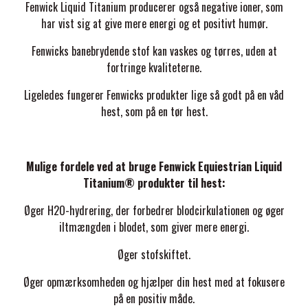
Fenwick Liquid Titanium producerer også negative ioner, som
har vist sig at give mere energi og et positivt humør.
ZILCO
Fenwicks banebrydende stof kan vaskes og tørres, uden at
fortringe kvaliteterne.
QHP -BRANDS OF Q
Ligeledes fungerer
Fenwicks
produkter
lige så godt på en våd
hest, som på en tør hest.
PREMIER EQUINE INSEKTBESKYTTELSE
Mulige fordele ved at bruge Fenwick Equiestrian Liquid
Titanium® produkter til hest:
Øger H2O-hydrering, der forbedrer blodcirkulationen og øger
iltmængden i blodet, som giver mere energi.
Øger stofskiftet.
Øger opmærksomheden og hjælper din hest med at fokusere
på en positiv måde.