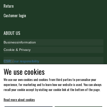
Return
Customer login
ABOUT US
B
usinessinformation
Cookie & P
rivacy
CSR -
our responsibility
We use cookies
Payment methods
We use our own cookies and cookies from third parties to personalise your
experience, for marketing and to learn how our website is used. You can always
recall your cookie accept by visiting our cookie link at the bottom of the page.
Read more about cookies
Kommende åbningstider i butikken i Charlottenlund