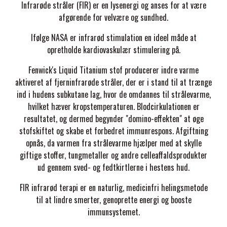
Infrarøde stråler (FIR) er en lysenergi og anses for at være
STAR TACK
afgørende for velvære og sundhed.
Ifølge NASA er infrarød stimulation en ideel måde at
STUD MUFFIN
opretholde kardiovaskulær stimulering på.
Fenwick's Liquid Titanium stof producerer indre varme
TIMER GPS
aktiveret af fjerninfrarøde stråler, der er i stand til at trænge
ind i hudens subkutane lag, hvor de omdannes til strålevarme,
hvilket hæver kropstemperaturen. Blodcirkulationen er
TKO
resultatet, og dermed begynder "domino-effekten" at øge
stofskiftet og skabe et forbedret immunrespons. Afgiftning
opnås, da varmen fra strålevarme hjælper med at skylle
WAHLSTEN
giftige stoffer, tungmetaller og andre celleaffaldsprodukter
ud gennem sved- og fedtkirtlerne i hestens hud.
WALDHAUSEN
FIR infrarød terapi er en naturlig, medicinfri helingsmetode
til at lindre smerter, genoprette energi og booste
immunsystemet.
WALSH