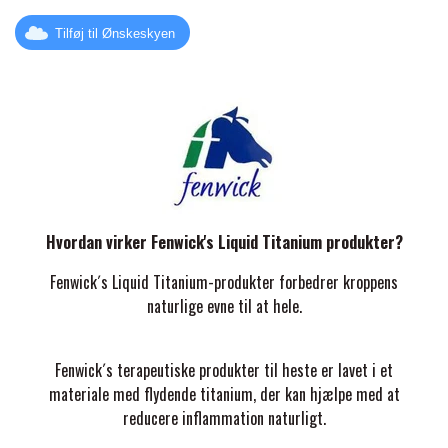
Tilføj til Ønskeskyen
PREMIER EQUINE KØLETERAPI
LIKIT
PREMIER EQUINE GROOMING & STALD
MUSTAD
PREMIER EQUINE RYTTER
NAF
Hvordan virker Fenwick's Liquid Titanium produkter?
PHARMACARE
Fenwick´s Liquid Titanium-produkter
forbedrer kroppens
naturlige evne til at hele.
PREMIER EQUINE
Fenwick´s
terapeutiske
produkter til heste er lavet i et
materiale med flydende titanium
, der kan hjælpe med at
RACING TACK
reducere inflammation naturligt.