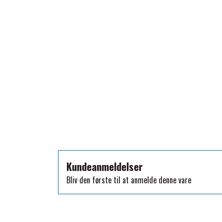
TKO
WAHLSTEN
WALDHAUSEN
WALSH
ZILCO
QHP -BRANDS OF Q
PREMIER EQUINE INSEKTBESKYTTELSE
Kundeanmeldelser
Bliv den første til at anmelde denne vare