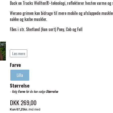
Back on Tracks Welltex®-teknologi, reflekterer hesten varme og s
Werano grimen kan bidrage til mere mobile og afslappede muskle
nakke og kæbe muskler.
Fåes i str. Shetland (kun sort) Pony, Cob og Full
ELSE
Læs mere
Farve
Lilla
Størrelse
- Vælg
Farve
før du kan vælge
Størrelse
DKK 269,00