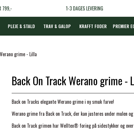
R 799,-
1-3 DAGES LEVERING
PLEJE & STALD
TRAV & GALOP
KRAFFT FODER
PREMIER E
DÆKKEN
Werano grime - Lilla
Back On Track Werano grime - Li
LBEHØR
N
Back on Tracks elegante Werano grime i ny smuk farve!
TERAPI
Werano grime fra Back on Track, der kan justeres under mulen og 
Back on Track grimen har Welltex® foring på sidestykker og over