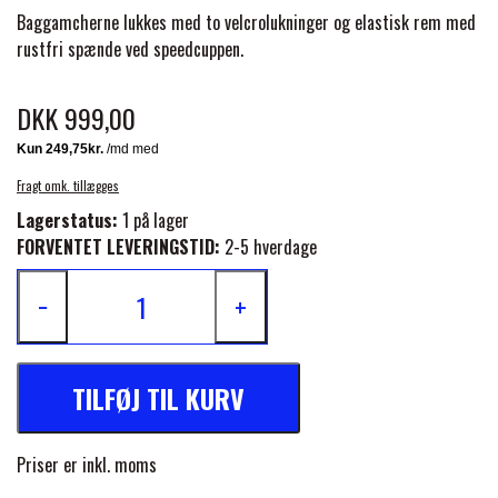
BACK ON TRACK
STRØMPER
INSEKTBESKYTTELSE
PREMIER EQUINE LINERS & DÆKKEN
Baggamcherne lukkes med to velcrolukninger og elastisk rem med
TRAVDÆKKEN & TILBEHØR
rustfri spænde ved speedcuppen.
TILBEHØR
TERAPI PRODUKTER
CARR & DAY & MARTIN
HUER & HALSTØRKLÆDER
HESTEBOLCHER & TREATS
SKO & VÆRKTØJ
DKK 999,00
PREMIER EQUINE WALKER & RIDEDÆKKEN
CUSTOM
GAVEARTIKLER VOKSNE
TILSKUD & VITAMINER
VOGNE & TILBEHØR
Fragt omk. tillægges
PREMIER EQUINE INSEKTBESKYTTELSE
Lagerstatus:
1 på lager
DELTACAST
BØRN & JUNIOR
STALD & FOLD
FORVENTET LEVERINGSTID:
2-5 hverdage
TRAV KUSK
PREMIER EQUINE MAGNET & INFRARØD
−
+
EMIN
SKO & SMEDEVÆRKTØJ
TERAPI
PONYTRAV
FENWICK LIQUID TITANIUM®
TILFØJ TIL KURV
PREMIER EQUINE GRIMER & TRÆKTOV
MONTÉ
FINNTACK
Priser er inkl. moms
PREMIER EQUINE TRENSE & TILBEHØR
GALOP