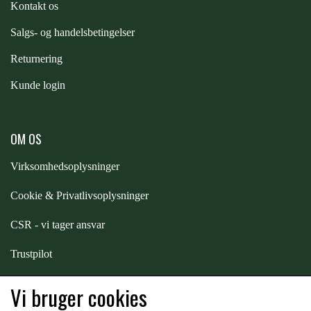
Kontakt os
PREMIER EQUINE KØLETERAPI
S
algs- og handelsbetingelser
LIKIT
Returnering
PREMIER EQUINE GROOMING & STALD
MUSTAD
Kunde login
PREMIER EQUINE RYTTER
NAF
OM OS
Virksomhedsoplysninger
PHARMACARE
Cookie & Privatlivsoplysninger
CSR - vi tager ansvar
PREMIER EQUINE
Trustpilot
RACING TACK
Samarbejde
-
affiliates
Vi bruger cookies