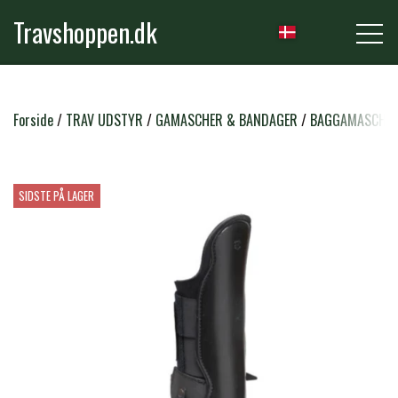
Travshoppen.dk
NYHEDER
Forside
TRAV UDSTYR
GAMASCHER & BANDAGER
BAGGAMASCHE
HEST
SIDSTE PÅ LAGER
GRIMER & TRÆKTOVE
RYTTER
TRENSER & TILBEHØR
RIDEBUKSER & LEGGINS
PLEJE & STALD
SADLER & TILBEHØR
TRØJER, BLUSER & T-SHIRTS
STRIGLER & TILBEHØR