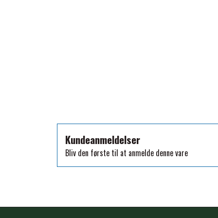
TKO
WAHLSTEN
WALDHAUSEN
WALSH
ZILCO
QHP -BRANDS OF Q
PREMIER EQUINE INSEKTBESKYTTELSE
Kundeanmeldelser
Bliv den første til at anmelde denne vare