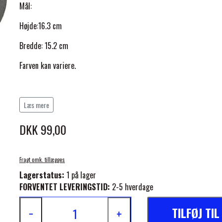
Mål:
Højde:16.3 cm
Bredde: 15.2 cm
Farven kan variere.
ELSE
Læs mere
DKK 99,00
Fragt omk. tillægges
Lagerstatus:
1 på lager
FORVENTET LEVERINGSTID:
2-5 hverdage
TILFØJ TI
−
+