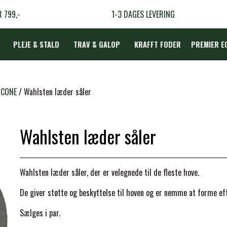
R 799,-
1-3 DAGES LEVERING
PLEJE & STALD
TRAV & GALOP
KRAFFT FODER
PREMIER E
DÆKKEN
LICONE
Wahlsten læder såler
Wahlsten læder såler
LBEHØR
N
Wahlsten læder såler, der er velegnede til de fleste hove.
TERAPI
De giver støtte og beskyttelse til hoven og er nemme at forme ef
Sælges i par.