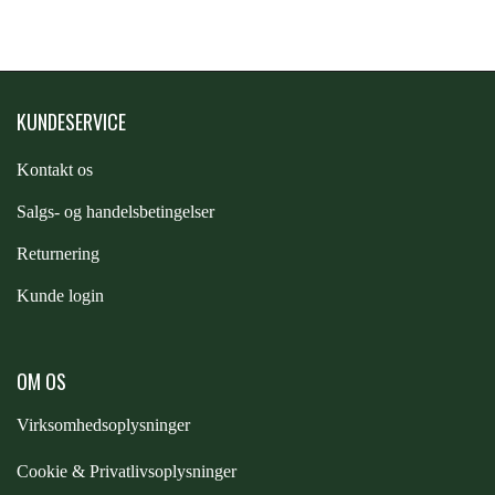
PREMIER EQUINE KØLETERAPI
LIKIT
KUNDESERVICE
PREMIER EQUINE GROOMING & STALD
MUSTAD
Kontakt os
PREMIER EQUINE RYTTER
NAF
S
algs- og handelsbetingelser
Returnering
PHARMACARE
Kunde login
PREMIER EQUINE
OM OS
Virksomhedsoplysninger
RACING TACK
Cookie & Privatlivsoplysninger