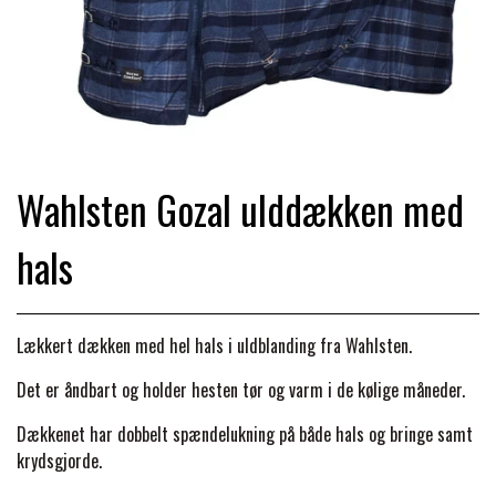
TRAV & GALOP
DÆKKENER & TILBEHØR
JAKKER & VESTE
STRIGLEKASSER & STALDSKABE
SEJRSDÆKKENER
KRAFFT FODER
BANDAGER & BENBESKYTTELSE
SKO & STØVLER
SÅRPLEJE & STALDAPOTEK
TRAVUDSTYR MED NAVN
PREMIER EQUINE
PLEJE & STALD
Wahlsten Gozal ulddækken med
PISKE & SPORER
SHAMPOO & SHINER
GRIMER & TRÆKTOV
PREMIER EQUINE REGN - &
hals
TILSKUD & VITAMINER
OUTLET
HJELME
HOVPLEJE
OVERGANGSDÆKKEN
SELER & TILBEHØR
LONGERING
Lækkert dækken med hel hals i uldblanding fra Wahlsten.
SIKKERHEDSVESTE
BRANDS
LÆDER & UDSTYRSPLEJE
PREMIER EQUINE VINTERDÆKKEN
HOVEDLAG & TILBEHØR
Det er åndbart og holder hesten tør og varm i de kølige måneder.
PONY & SHETTY
ANIMALINTEX®
HANDSKER
Dækkenet har dobbelt spændelukning på både hals og bringe samt
KLIPPEMASKINER & STØVSUGERE
PREMIER EQUINE STALDDÆKKEN
GAMSCHER & BANDAGER
krydsgjorde.
TRANSPORT UDSTYR