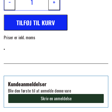
−
+
FORAN EQUINE
PREMIER EQUINE SADLER
TILFØJ TIL KURV
GP TACK
PREMIER EQUINE SADEL TILBEHØR
Priser er inkl. moms
HAPPY MOUTH
PREMIER EQUINE SADELUNDERLAG
HEVARI
PREMIER EQUINE PADS
JACKS
PREMIER EQUINE BENBESKYTTELSE
Kundeanmeldelser
Bliv den første til at anmelde denne vare
KÄLLQUIST EQUESTIAN
PREMIER EQUINE TRANSPORT
Skriv en anmeldelse
BESKYTTELSE
LEMIEUX