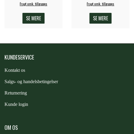
Fragt omk. tillægges
Fragt omk. tillægges
PREMIER EQUINE KØLETERAPI
LIKIT
SE MERE
SE MERE
PREMIER EQUINE GROOMING & STALD
MUSTAD
PREMIER EQUINE RYTTER
KUNDESERVICE
NAF
Kontakt os
PHARMACARE
S
algs- og handelsbetingelser
Returnering
PREMIER EQUINE
Kunde login
RACING TACK
OM OS