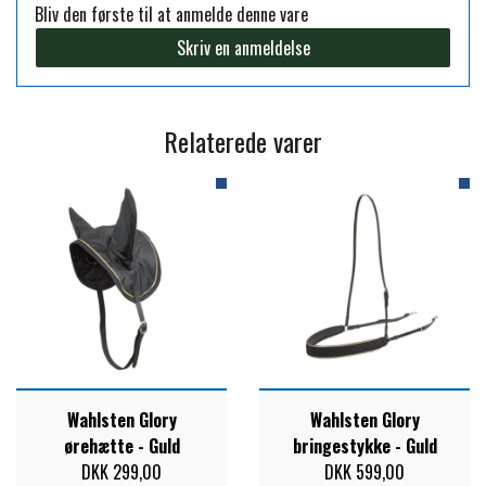
Bliv den første til at anmelde denne vare
FORAN EQUINE
Skriv en anmeldelse
PREMIER EQUINE SADLER
GP TACK
PREMIER EQUINE SADEL TILBEHØR
Relaterede varer
HAPPY MOUTH
PREMIER EQUINE SADELUNDERLAG
HEVARI
PREMIER EQUINE PADS
JACKS
PREMIER EQUINE BENBESKYTTELSE
KÄLLQUIST EQUESTIAN
PREMIER EQUINE TRANSPORT
Wahlsten Glory
Wahlsten Glory
ørehætte - Guld
bringestykke - Guld
BESKYTTELSE
DKK 299,00
DKK 599,00
LEMIEUX