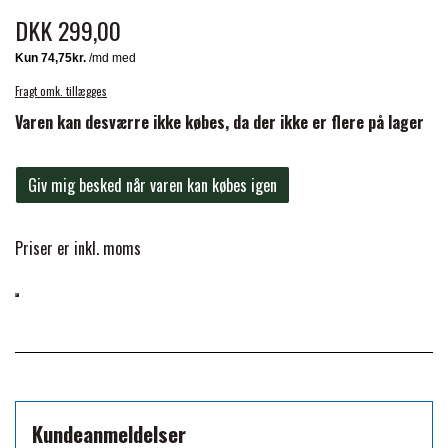
BACK ON TRACK
STRØMPER
INSEKTBESKYTTELSE
PREMIER EQUINE LINERS & DÆKKEN
DKK 299,00
TRAVDÆKKEN & TILBEHØR
TILBEHØR
TERAPI PRODUKTER
CARR & DAY & MARTIN
HUER & HALSTØRKLÆDER
HESTEBOLCHER & TREATS
SKO & VÆRKTØJ
Fragt omk. tillægges
PREMIER EQUINE WALKER & RIDEDÆKKEN
Varen kan desværre ikke købes, da der ikke er flere på lager
CUSTOM
GAVEARTIKLER VOKSNE
TILSKUD & VITAMINER
VOGNE & TILBEHØR
Giv mig besked når varen kan købes igen
PREMIER EQUINE INSEKTBESKYTTELSE
DELTACAST
BØRN & JUNIOR
STALD & FOLD
TRAV KUSK
Priser er inkl. moms
PREMIER EQUINE MAGNET & INFRARØD
EMIN
SKO & SMEDEVÆRKTØJ
TERAPI
PONYTRAV
FENWICK LIQUID TITANIUM®
PREMIER EQUINE GRIMER & TRÆKTOV
MONTÉ
FINNTACK
PREMIER EQUINE TRENSE & TILBEHØR
Kundeanmeldelser
GALOP