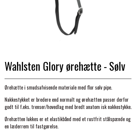
TRAV & GALOP
DÆKKENER & TILBEHØR
JAKKER & VESTE
STRIGLEKASSER & STALDSKABE
SEJRSDÆKKENER
KRAFFT FODER
BANDAGER & BENBESKYTTELSE
SKO & STØVLER
SÅRPLEJE & STALDAPOTEK
TRAVUDSTYR MED NAVN
PREMIER EQUINE
PLEJE & STALD
PISKE & SPORER
SHAMPOO & SHINER
GRIMER & TRÆKTOV
Wahlsten Glory ørehætte - Sølv
PREMIER EQUINE REGN - &
TILSKUD & VITAMINER
OUTLET
HJELME
HOVPLEJE
OVERGANGSDÆKKEN
SELER & TILBEHØR
Ørehætte i smudsafvisende materiale med flor sølv pipe.
LONGERING
SIKKERHEDSVESTE
BRANDS
LÆDER & UDSTYRSPLEJE
PREMIER EQUINE VINTERDÆKKEN
Nakkestykket er bredere end normalt og ørehætten passer derfor
HOVEDLAG & TILBEHØR
godt til f.eks. trenser/hovedlag med bredt anatom isk nakkestykke.
PONY & SHETTY
ANIMALINTEX®
HANDSKER
Ørehætten lukkes
er et elastikbånd med et rustfrit stålspænde og
KLIPPEMASKINER & STØVSUGERE
PREMIER EQUINE STALDDÆKKEN
GAMSCHER & BANDAGER
en læderrem til fastgørelse.
TRANSPORT UDSTYR