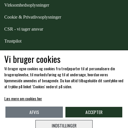
STAR TACK
Virksomhedsoplysninger
Cookie & Privatlivsoplysninger
STUD MUFFIN
CSR - vi tager ansvar
Trustpilot
TIMER GPS
Samarbejde
-
affiliates
Vi bruger cookies
TKO
Vi bruger egne cookies og cookies fra tredjeparter til at personalisere din
Hos os kan du betale med:
brugeroplevelse, til markedsføring og til at undersøge, hvordan vores
hjemmeside anvendes af besøgende. Du kan altid tilbagekalde dit samtykke ved
WAHLSTEN
at trykke på linket 'Cookies' nederst på siden.
Læs mere om cookies her
WALDHAUSEN
Kommende åbningstider i butikken i Charlottenlund
AFVIS
ACCEPTER
WALSH
INDSTILLINGER