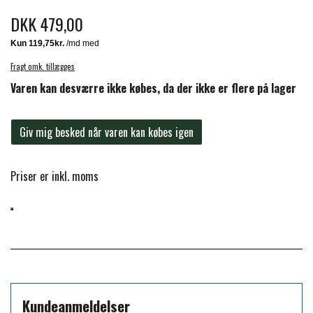
BACK ON TRACK
STRØMPER
INSEKTBESKYTTELSE
PREMIER EQUINE LINERS & DÆKKEN
TRAVDÆKKEN & TILBEHØR
DKK 479,00
TILBEHØR
TERAPI PRODUKTER
CARR & DAY & MARTIN
HUER & HALSTØRKLÆDER
HESTEBOLCHER & TREATS
SKO & VÆRKTØJ
Fragt omk. tillægges
PREMIER EQUINE WALKER & RIDEDÆKKEN
Varen kan desværre ikke købes, da der ikke er flere på lager
CUSTOM
GAVEARTIKLER VOKSNE
TILSKUD & VITAMINER
VOGNE & TILBEHØR
PREMIER EQUINE INSEKTBESKYTTELSE
Giv mig besked når varen kan købes igen
DELTACAST
BØRN & JUNIOR
STALD & FOLD
TRAV KUSK
Priser er inkl. moms
PREMIER EQUINE MAGNET & INFRARØD
EMIN
SKO & SMEDEVÆRKTØJ
TERAPI
PONYTRAV
FENWICK LIQUID TITANIUM®
PREMIER EQUINE GRIMER & TRÆKTOV
MONTÉ
FINNTACK
PREMIER EQUINE TRENSE & TILBEHØR
GALOP
Kundeanmeldelser