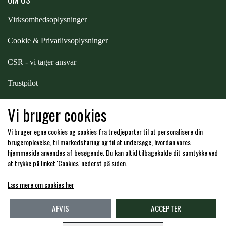
PREMIER EQUINE KØLETERAPI
Virksomhedsoplysninger
LIKIT
Cookie & Privatlivsoplysninger
PREMIER EQUINE GROOMING & STALD
MUSTAD
CSR - vi tager ansvar
Trustpilot
PREMIER EQUINE RYTTER
NAF
Samarbejde
-
affiliates
Vi bruger cookies
PHARMACARE
Vi bruger egne cookies og cookies fra tredjeparter til at personalisere din
Hos os kan du betale med:
brugeroplevelse, til markedsføring og til at undersøge, hvordan vores
hjemmeside anvendes af besøgende. Du kan altid tilbagekalde dit samtykke ved
at trykke på linket 'Cookies' nederst på siden.
PREMIER EQUINE
Læs mere om cookies her
Kommende åbningstider i butikken i Charlottenlund
RACING TACK
AFVIS
ACCEPTER