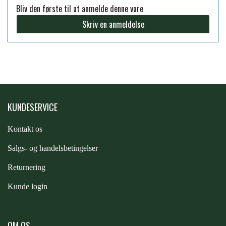
Bliv den første til at anmelde denne vare
FORAN EQUINE
PREMIER EQUINE SADLER
Skriv en anmeldelse
GP TACK
PREMIER EQUINE SADEL TILBEHØR
HAPPY MOUTH
PREMIER EQUINE SADELUNDERLAG
KUNDESERVICE
HEVARI
PREMIER EQUINE PADS
Kontakt os
S
algs- og handelsbetingelser
JACKS
PREMIER EQUINE BENBESKYTTELSE
Returnering
KÄLLQUIST EQUESTIAN
Kunde login
PREMIER EQUINE TRANSPORT
BESKYTTELSE
LEMIEUX
OM OS