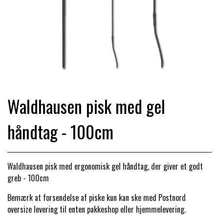
TRAV & GALOP
DÆKKENER & TILBEHØR
JAKKER & VESTE
STRIGLEKASSER & STALDSKABE
SEJRSDÆKKENER
KRAFFT FODER
BANDAGER & BENBESKYTTELSE
SKO & STØVLER
SÅRPLEJE & STALDAPOTEK
TRAVUDSTYR MED NAVN
PREMIER EQUINE
PLEJE & STALD
PISKE & SPORER
SHAMPOO & SHINER
GRIMER & TRÆKTOV
Waldhausen pisk med gel
PREMIER EQUINE REGN - &
TILSKUD & VITAMINER
OUTLET
HJELME
håndtag - 100cm
HOVPLEJE
OVERGANGSDÆKKEN
SELER & TILBEHØR
LONGERING
SIKKERHEDSVESTE
BRANDS
LÆDER & UDSTYRSPLEJE
PREMIER EQUINE VINTERDÆKKEN
HOVEDLAG & TILBEHØR
Waldhausen pisk med ergonomisk gel håndtag, der giver et godt
greb - 100cm
PONY & SHETTY
ANIMALINTEX®
HANDSKER
KLIPPEMASKINER & STØVSUGERE
PREMIER EQUINE STALDDÆKKEN
Bemærk at forsendelse af piske kun kan ske med Postnord
GAMSCHER & BANDAGER
oversize levering til enten pakkeshop eller hjemmelevering.
TRANSPORT UDSTYR