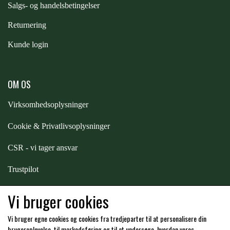
S
algs- og handelsbetingelser
PREMIER EQUINE KØLETERAPI
Returnering
LIKIT
Kunde login
PREMIER EQUINE GROOMING & STALD
MUSTAD
OM OS
PREMIER EQUINE RYTTER
NAF
Virksomhedsoplysninger
Cookie & Privatlivsoplysninger
PHARMACARE
CSR - vi tager ansvar
PREMIER EQUINE
Trustpilot
Samarbejde
-
affiliates
Vi bruger cookies
RACING TACK
Vi bruger egne cookies og cookies fra tredjeparter til at personalisere din
Hos os kan du betale med:
brugeroplevelse, til markedsføring og til at undersøge, hvordan vores