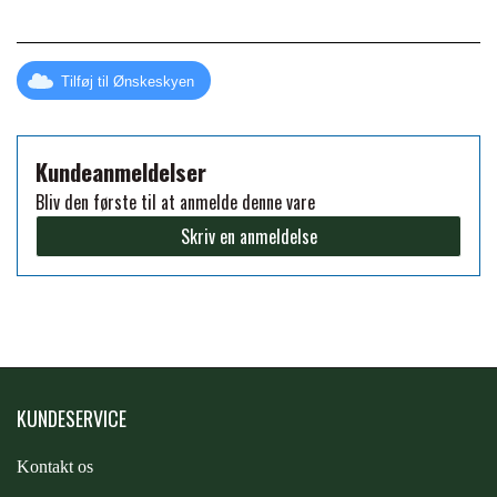
FORAN EQUINE
PREMIER EQUINE SADLER
Tilføj til Ønskeskyen
GP TACK
PREMIER EQUINE SADEL TILBEHØR
Kundeanmeldelser
HAPPY MOUTH
Bliv den første til at anmelde denne vare
PREMIER EQUINE SADELUNDERLAG
Skriv en anmeldelse
HEVARI
PREMIER EQUINE PADS
JACKS
PREMIER EQUINE BENBESKYTTELSE
KÄLLQUIST EQUESTIAN
KUNDESERVICE
PREMIER EQUINE TRANSPORT
BESKYTTELSE
Kontakt os
LEMIEUX