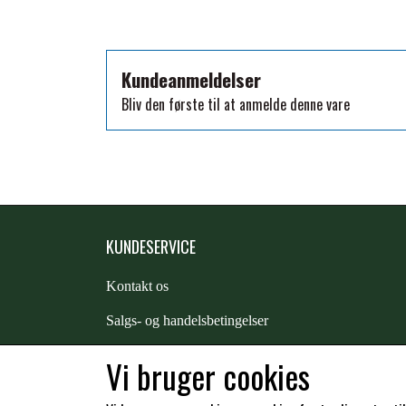
TKO
WAHLSTEN
Kundeanmeldelser
WALDHAUSEN
Bliv den første til at anmelde denne vare
WALSH
ZILCO
QHP -BRANDS OF Q
PREMIER EQUINE INSEKTBESKYTTELSE
KUNDESERVICE
Kontakt os
S
algs- og handelsbetingelser
Returnering
Vi bruger cookies
Kunde login