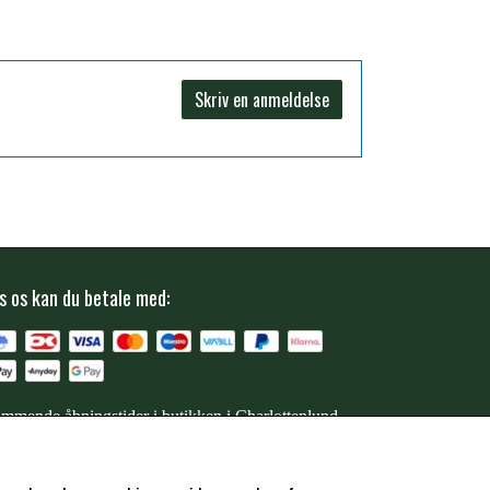
Skriv en anmeldelse
s os kan du betale med:
mmende åbningstider i butikken i Charlottenlund