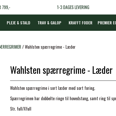
R 799,-
1-3 DAGES LEVERING
PLEJE & STALD
TRAV & GALOP
KRAFFT FODER
PREMIER E
DÆKKEN
PÆRREGRIMER
Wahlsten spærregrime - Læder
Wahlsten spærregrime - Læder
LBEHØR
N
Wahlsten spærregrime i sort læder med sort foring.
TERAPI
Spærregrimen har dobbelte ringe til hovedstang, samt ring til sp
Str. full/Xfull