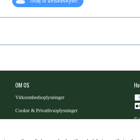
Tilføj til Ønskeskyen
OM OS
Ho
Virksomhedsoplysninger
Cookie & Privatlivsoplysninger
Ko
CSR - vi tager ansvar
Trustpilot