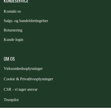
KUNDESERVICE
ZILCO
Kontakt os
S
algs- og handelsbetingelser
QHP -BRANDS OF Q
Returnering
Kunde login
PREMIER EQUINE INSEKTBESKYTTELSE
OM OS
Virksomhedsoplysninger
Cookie & Privatlivsoplysninger
CSR - vi tager ansvar
Trustpilot
Samarbejde
-
affiliates