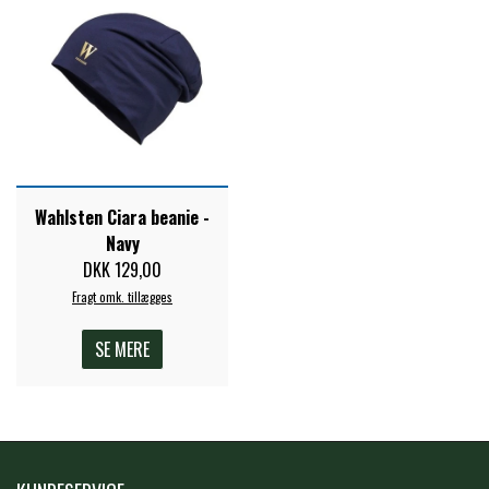
STAR TACK
STUD MUFFIN
TIMER GPS
Wahlsten Ciara beanie -
TKO
Navy
DKK 129,00
Fragt omk. tillægges
WAHLSTEN
SE MERE
WALDHAUSEN
WALSH