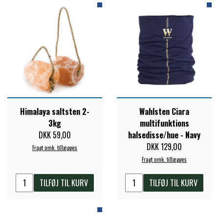
PREMIER EQUINE KØLETERAPI
LIKIT
PREMIER EQUINE GROOMING & STALD
MUSTAD
PREMIER EQUINE RYTTER
NAF
Himalaya saltsten 2-
Wahlsten Ciara
3kg
multifunktions
PHARMACARE
DKK 59,00
halsedisse/hue - Navy
DKK 129,00
Fragt omk. tillægges
PREMIER EQUINE
Fragt omk. tillægges
TILFØJ TIL KURV
TILFØJ TIL KURV
RACING TACK