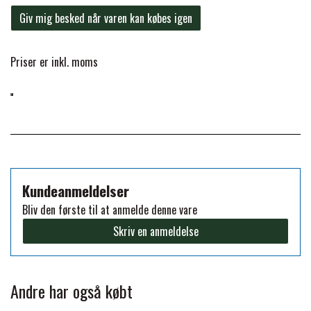
Giv mig besked når varen kan købes igen
FORAN EQUINE
PREMIER EQUINE SADLER
Priser er inkl. moms
GP TACK
PREMIER EQUINE SADEL TILBEHØR
HAPPY MOUTH
PREMIER EQUINE SADELUNDERLAG
HEVARI
PREMIER EQUINE PADS
Kundeanmeldelser
JACKS
Bliv den første til at anmelde denne vare
PREMIER EQUINE BENBESKYTTELSE
Skriv en anmeldelse
KÄLLQUIST EQUESTIAN
PREMIER EQUINE TRANSPORT
Andre har også købt
BESKYTTELSE
LEMIEUX