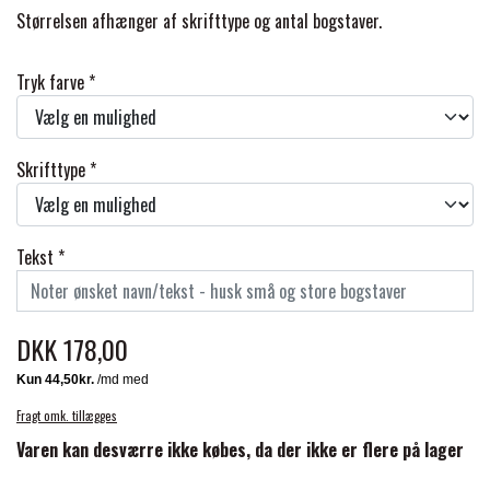
BACK ON TRACK
STRØMPER
INSEKTBESKYTTELSE
PREMIER EQUINE LINERS & DÆKKEN
Størrelsen afhænger af skrifttype og antal bogstaver.
TRAVDÆKKEN & TILBEHØR
TILBEHØR
TERAPI PRODUKTER
CARR & DAY & MARTIN
HUER & HALSTØRKLÆDER
Tryk farve *
HESTEBOLCHER & TREATS
SKO & VÆRKTØJ
PREMIER EQUINE WALKER & RIDEDÆKKEN
CUSTOM
GAVEARTIKLER VOKSNE
TILSKUD & VITAMINER
Skrifttype *
VOGNE & TILBEHØR
PREMIER EQUINE INSEKTBESKYTTELSE
DELTACAST
BØRN & JUNIOR
STALD & FOLD
TRAV KUSK
Tekst *
PREMIER EQUINE MAGNET & INFRARØD
EMIN
SKO & SMEDEVÆRKTØJ
TERAPI
PONYTRAV
DKK 178,00
FENWICK LIQUID TITANIUM®
PREMIER EQUINE GRIMER & TRÆKTOV
MONTÉ
Fragt omk. tillægges
FINNTACK
Varen kan desværre ikke købes, da der ikke er flere på lager
PREMIER EQUINE TRENSE & TILBEHØR
GALOP