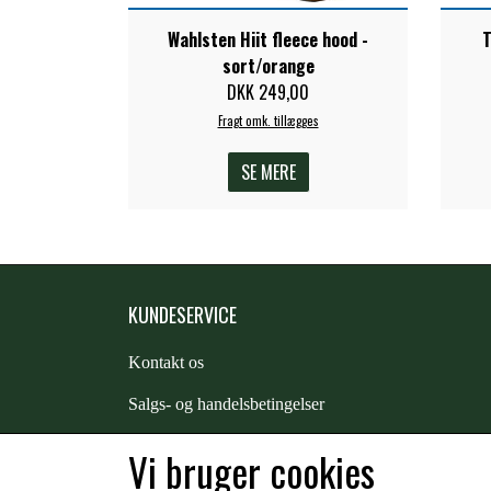
Wahlsten Hiit fleece hood -
T
sort/orange
DKK 249,00
Fragt omk. tillægges
SE MERE
KUNDESERVICE
Kontakt os
S
algs- og handelsbetingelser
Returnering
Vi bruger cookies
Kunde login