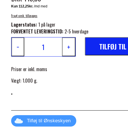
Fragt omk. tillægges
Lagerstatus:
1 på lager
FORVENTET LEVERINGSTID:
2-5 hverdage
TILFØJ TI
−
+
ELSE
Priser er inkl. moms
Vægt: 1.000 g.
Tilføj til Ønskeskyen