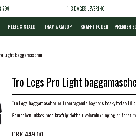
R 799,-
1-3 DAGES LEVERING
PLEJE & STALD
TRAV & GALOP
KRAFFT FODER
PREMIER E
DÆKKEN
Pro Light baggamascher
Tro Legs Pro Light baggamasch
LBEHØR
N
Tro Legs baggamascher er fremragende bagbens beskyttelse til b
TERAPI
Gamachen lukkes med kraftig dobbelt velcrolukning og er foret me
DKK 449,00