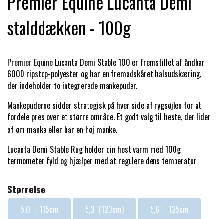
Premier Equine Lucanta Demi
BACK ON TRACK
STRØMPER
INSEKTBESKYTTELSE
PREMIER EQUINE LINERS & DÆKKEN
TRAVDÆKKEN & TILBEHØR
stalddækken - 100g
TILBEHØR
TERAPI PRODUKTER
CARR & DAY & MARTIN
HUER & HALSTØRKLÆDER
HESTEBOLCHER & TREATS
SKO & VÆRKTØJ
PREMIER EQUINE WALKER & RIDEDÆKKEN
Premier Equine
Lucanta Demi Stable 100 er fremstillet af åndbar
CUSTOM
GAVEARTIKLER VOKSNE
TILSKUD & VITAMINER
600D ripstop-polyester og har en fremadskåret halsudskæring,
VOGNE & TILBEHØR
der indeholder to integrerede mankepuder.
PREMIER EQUINE INSEKTBESKYTTELSE
DELTACAST
BØRN & JUNIOR
Mankepuderne sidder strategisk på hver side af rygsøjlen for at
STALD & FOLD
TRAV KUSK
fordele pres over et større område.
Et godt valg til heste, der lider
PREMIER EQUINE MAGNET & INFRARØD
af øm manke eller har en høj manke.
EMIN
SKO & SMEDEVÆRKTØJ
TERAPI
PONYTRAV
Lucanta Demi Stable Rug holder din hest varm med 100g
termometer fyld og hjælper med at regulere dens temperatur.
FENWICK LIQUID TITANIUM®
PREMIER EQUINE GRIMER & TRÆKTOV
MONTÉ
Størrelse
FINNTACK
PREMIER EQUINE TRENSE & TILBEHØR
5,0" - 115cm
5,3" (120cm)
5,6" - 125cm
GALOP