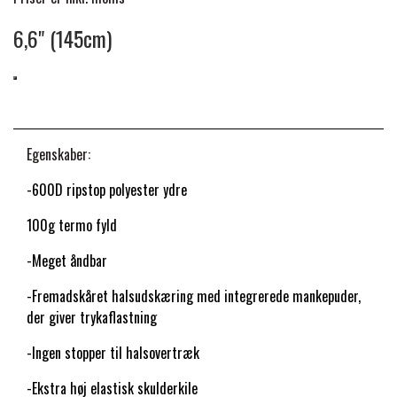
6,6" (145cm)
PREMIER EQUINE KØLETERAPI
LIKIT
PREMIER EQUINE GROOMING & STALD
MUSTAD
Egenskaber:
PREMIER EQUINE RYTTER
NAF
-600D ripstop polyester ydre
100g termo fyld
PHARMACARE
-
Meget åndbar
PREMIER EQUINE
-Fremadskåret halsudskæring med integrerede mankepuder,
der giver trykaflastning
RACING TACK
-
Ingen stopper til halsovertræk
-Ekstra høj elastisk skulderkile