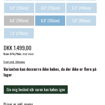
FORAN EQUINE
5,9" (130cm)
6,0" (135cm)
6,3" (140cm)
PREMIER EQUINE SADLER
6,6" (145cm)
6,9" (155cm)
7,0" (165cm)
GP TACK
PREMIER EQUINE SADEL TILBEHØR
7,3" (170cm)
HAPPY MOUTH
PREMIER EQUINE SADELUNDERLAG
DKK 1.499,00
HEVARI
PREMIER EQUINE PADS
Fragt omk. tillægges
Varianten kan desværre ikke købes, da der ikke er flere på
JACKS
PREMIER EQUINE BENBESKYTTELSE
lager
KÄLLQUIST EQUESTIAN
Giv mig besked når varen kan købes igen
PREMIER EQUINE TRANSPORT
BESKYTTELSE
LEMIEUX
Priser er inkl. moms