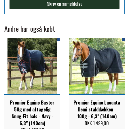
Skriv en anmeldelse
ZILCO
Andre har også købt
QHP -BRANDS OF Q
PREMIER EQUINE INSEKTBESKYTTELSE
Premier Equine Buster
Premier Equine Lucanta
50g med aftagelig
Demi stalddækken -
Snug-Fit hals - Navy -
100g - 6,3" (140cm)
6,3" (140cm)
DKK 1.499,00