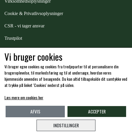
Virksomhedsoplysninger
Cookie & Privatlivsoplysninger
CSR - vi tager ansvar
Trustpilot
Samarbejde
-
affiliates
Vi bruger cookies
Vi bruger egne cookies og cookies fra tredjeparter til at personalisere din
Hos os kan du betale med:
brugeroplevelse, til markedsføring og til at undersøge, hvordan vores
hjemmeside anvendes af besøgende. Du kan altid tilbagekalde dit samtykke ved
at trykke på linket 'Cookies' nederst på siden.
Læs mere om cookies her
Kommende åbningstider i butikken i Charlottenlund
AFVIS
ACCEPTER
INDSTILLINGER