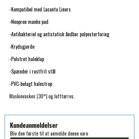
STAR TACK
-
Kompatibel med Lucanta Liners
-Neopren manke pad
STUD MUFFIN
-Antibakteriel og antistatisk åndbar polyesterforing
-Krydsgjorde
TIMER GPS
-Polstret haleklap
TKO
-
Spænder i rustfrit stål
-PVC-belagt halestrop
WAHLSTEN
Maskinvaskes (30°) og lufttørres.
WALDHAUSEN
Kundeanmeldelser
WALSH
Bliv den første til at anmelde denne vare