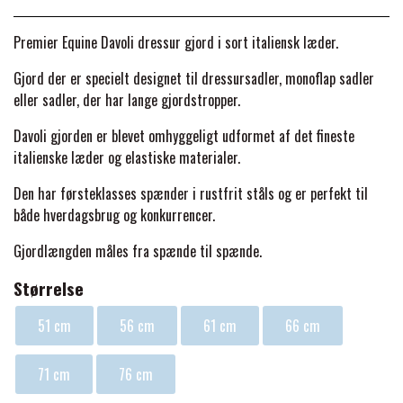
BACK ON TRACK
STRØMPER
INSEKTBESKYTTELSE
PREMIER EQUINE LINERS & DÆKKEN
TRAVDÆKKEN & TILBEHØR
Premier Equine Davoli dressur gjord i sort italiensk læder.
TILBEHØR
TERAPI PRODUKTER
CARR & DAY & MARTIN
HUER & HALSTØRKLÆDER
HESTEBOLCHER & TREATS
Gjord der er specielt designet til dressursadler, monoflap sadler
SKO & VÆRKTØJ
eller sadler, der har lange gjordstropper.
PREMIER EQUINE WALKER & RIDEDÆKKEN
CUSTOM
GAVEARTIKLER VOKSNE
TILSKUD & VITAMINER
Davoli gjorden er blevet omhyggeligt udformet af det fineste
VOGNE & TILBEHØR
italienske læder og elastiske materialer.
PREMIER EQUINE INSEKTBESKYTTELSE
DELTACAST
BØRN & JUNIOR
Den har førsteklasses spænder i rustfrit ståls og er perfekt til
STALD & FOLD
TRAV KUSK
både hverdagsbrug og konkurrencer.
PREMIER EQUINE MAGNET & INFRARØD
EMIN
Gjordlængden måles fra spænde til spænde.
SKO & SMEDEVÆRKTØJ
TERAPI
PONYTRAV
Størrelse
FENWICK LIQUID TITANIUM®
PREMIER EQUINE GRIMER & TRÆKTOV
51 cm
56 cm
61 cm
66 cm
MONTÉ
FINNTACK
71 cm
76 cm
PREMIER EQUINE TRENSE & TILBEHØR
GALOP