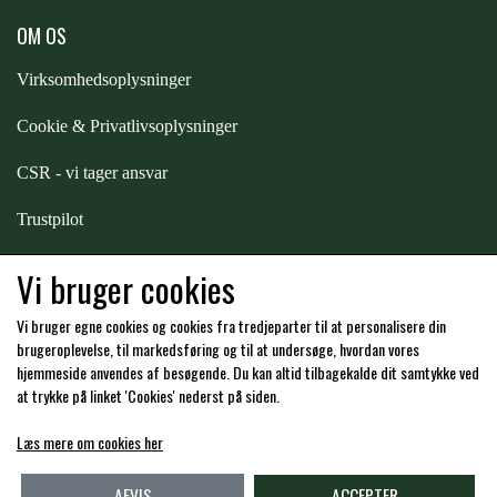
STAR TACK
OM OS
Virksomhedsoplysninger
STUD MUFFIN
Cookie & Privatlivsoplysninger
TIMER GPS
CSR - vi tager ansvar
Trustpilot
TKO
Samarbejde
-
affiliates
Vi bruger cookies
WAHLSTEN
Vi bruger egne cookies og cookies fra tredjeparter til at personalisere din
Hos os kan du betale med:
brugeroplevelse, til markedsføring og til at undersøge, hvordan vores
hjemmeside anvendes af besøgende. Du kan altid tilbagekalde dit samtykke ved
WALDHAUSEN
at trykke på linket 'Cookies' nederst på siden.
Læs mere om cookies her
WALSH
Kommende åbningstider i butikken i Charlottenlund
AFVIS
ACCEPTER