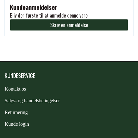
Kundeanmeldelser
PREMIER EQUINE KØLETERAPI
Bliv den første til at anmelde denne vare
LIKIT
Skriv en anmeldelse
PREMIER EQUINE GROOMING & STALD
MUSTAD
PREMIER EQUINE RYTTER
NAF
KUNDESERVICE
PHARMACARE
Kontakt os
PREMIER EQUINE
S
algs- og handelsbetingelser
Returnering
RACING TACK
Kunde login