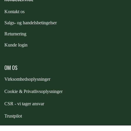
STAR TACK
Kontakt os
S
algs- og handelsbetingelser
STUD MUFFIN
Returnering
TIMER GPS
Kunde login
TKO
OM OS
Virksomhedsoplysninger
WAHLSTEN
Cookie & Privatlivsoplysninger
WALDHAUSEN
CSR - vi tager ansvar
Trustpilot
WALSH
Samarbejde
-
affiliates