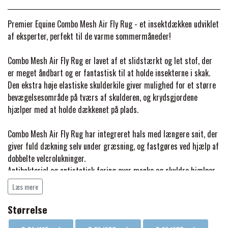
BACK ON TRACK
STRØMPER
INSEKTBESKYTTELSE
PREMIER EQUINE LINERS & DÆKKEN
TRAVDÆKKEN & TILBEHØR
Premier Equine Combo Mesh Air Fly Rug - et insektdækken udviklet
TILBEHØR
TERAPI PRODUKTER
CARR & DAY & MARTIN
HUER & HALSTØRKLÆDER
af eksperter, perfekt til de varme sommermåneder!
HESTEBOLCHER & TREATS
SKO & VÆRKTØJ
PREMIER EQUINE WALKER & RIDEDÆKKEN
Combo Mesh Air Fly Rug er lavet af et slidstærkt og let stof, der
CUSTOM
GAVEARTIKLER VOKSNE
er meget åndbart og er fantastisk til at holde insekterne i skak.
TILSKUD & VITAMINER
VOGNE & TILBEHØR
Den ekstra høje elastiske skulderkile giver mulighed for et større
PREMIER EQUINE INSEKTBESKYTTELSE
bevægelsesområde på tværs af skulderen, og krydsgjordene
DELTACAST
BØRN & JUNIOR
hjælper med at holde dækkenet på plads.
STALD & FOLD
TRAV KUSK
PREMIER EQUINE MAGNET & INFRARØD
Combo Mesh Air Fly Rug har integreret hals med længere snit, der
EMIN
SKO & SMEDEVÆRKTØJ
giver fuld dækning selv under græsning, og fastgøres ved hjælp af
TERAPI
PONYTRAV
dobbelte velcrolukninger.
Antibakteriel og antistatisk foring over manke og skuldre hjælper
FENWICK LIQUID TITANIUM®
PREMIER EQUINE GRIMER & TRÆKTOV
med at forhindre slid og er behagelig mod din hests hud.
MONTÉ
Læs mere
Insektdækkenet er ca. 70% UV-reflekterende og ideelt til at
beskytte din hest mod fluer og andre insekter i varmt vejr.
FINNTACK
Størrelse
PREMIER EQUINE TRENSE & TILBEHØR
GALOP