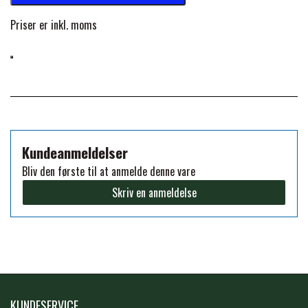
Priser er inkl. moms
PREMIER EQUINE KØLETERAPI
LIKIT
PREMIER EQUINE GROOMING & STALD
MUSTAD
PREMIER EQUINE RYTTER
NAF
Kundeanmeldelser
Bliv den første til at anmelde denne vare
PHARMACARE
Skriv en anmeldelse
PREMIER EQUINE
RACING TACK
KUNDESERVICE