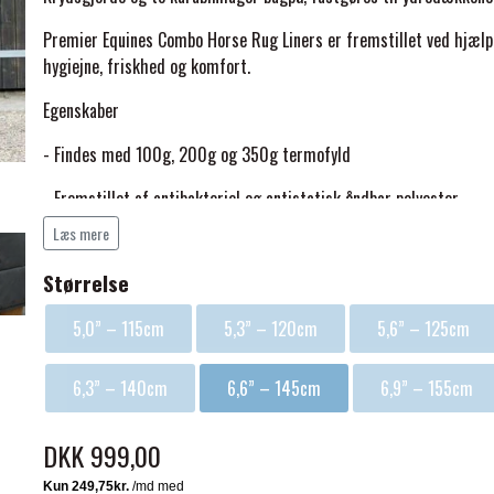
Premier Equines Combo Horse Rug Liners er fremstillet ved hjælp 
hygiejne, friskhed og komfort.
Egenskaber
- Findes med 100g, 200g og 350g termofyld
ELSE
- Fremstillet af antibakteriel og antistatisk åndbar polyester
Læs mere
- Kanal quiltet monogram design på yderstof og foring
Størrelse
- Kompatibel med alle Premier Equines ydredækkener (undtagen 'Ori
5,0” – 115cm
5,3” – 120cm
5,6” – 125cm
- Meget åndbart
- Dobbelt bringelukning
6,3” – 140cm
6,6” – 145cm
6,9” – 155cm
- Let at fastgøre ydredækkenet
DKK 999,00
- Krydsgjorde