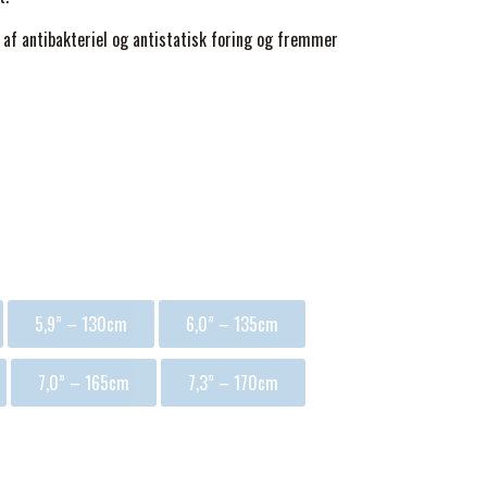
af antibakteriel og antistatisk foring og fremmer
ginal' og 'Hardy')
5,9” – 130cm
6,0” – 135cm
7,0” – 165cm
7,3” – 170cm