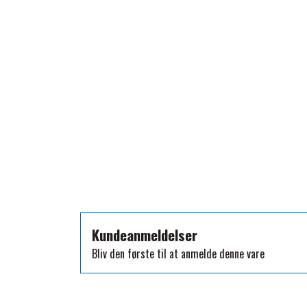
TKO
WAHLSTEN
WALDHAUSEN
WALSH
ZILCO
QHP -BRANDS OF Q
PREMIER EQUINE INSEKTBESKYTTELSE
Kundeanmeldelser
Bliv den første til at anmelde denne vare