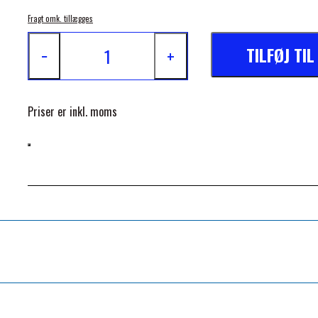
- Spænder i rustfrit stål
Fragt omk. tillægges
- Antistatisk behandlet
TILFØJ TI
−
+
- Fleecebeskyttelse øverst på halsen og over manken
Maskinvaskes (30°) og lufttørres
Priser er inkl. moms