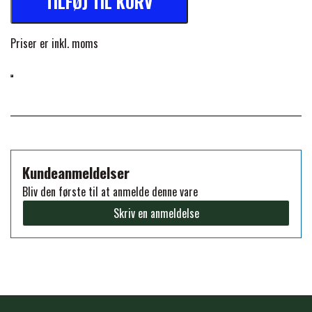
TILFØJ TIL KURV
PREMIER EQUINE KØLETERAPI
LIKIT
Priser er inkl. moms
PREMIER EQUINE GROOMING & STALD
MUSTAD
PREMIER EQUINE RYTTER
NAF
Kundeanmeldelser
PHARMACARE
Bliv den første til at anmelde denne vare
Skriv en anmeldelse
PREMIER EQUINE
RACING TACK