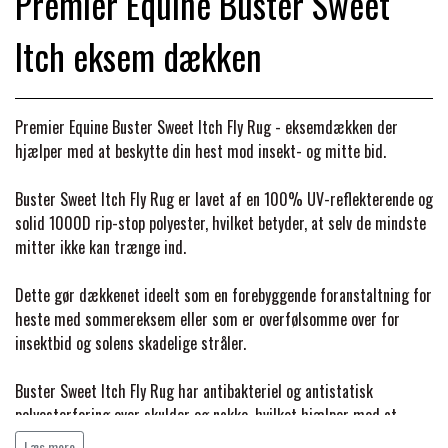
Premier Equine Buster Sweet
BACK ON TRACK
STRØMPER
INSEKTBESKYTTELSE
PREMIER EQUINE LINERS & DÆKKEN
TRAVDÆKKEN & TILBEHØR
Itch eksem dækken
TILBEHØR
TERAPI PRODUKTER
CARR & DAY & MARTIN
HUER & HALSTØRKLÆDER
HESTEBOLCHER & TREATS
SKO & VÆRKTØJ
PREMIER EQUINE WALKER & RIDEDÆKKEN
Premier Equine Buster Sweet Itch Fly Rug - eksemdækken der
CUSTOM
GAVEARTIKLER VOKSNE
TILSKUD & VITAMINER
hjælper med at beskytte din hest mod insekt- og mitte bid.
VOGNE & TILBEHØR
PREMIER EQUINE INSEKTBESKYTTELSE
Buster Sweet Itch Fly Rug er lavet af en 100% UV-reflekterende og
DELTACAST
BØRN & JUNIOR
STALD & FOLD
solid 1000D rip-stop polyester, hvilket betyder, at selv de mindste
TRAV KUSK
mitter ikke kan trænge ind.
PREMIER EQUINE MAGNET & INFRARØD
EMIN
SKO & SMEDEVÆRKTØJ
TERAPI
Dette gør dækkenet ideelt som en forebyggende foranstaltning for
PONYTRAV
heste med sommereksem eller som er overfølsomme over for
FENWICK LIQUID TITANIUM®
insektbid og solens skadelige stråler.
PREMIER EQUINE GRIMER & TRÆKTOV
MONTÉ
Buster Sweet Itch Fly Rug har antibakteriel og antistatisk
FINNTACK
polyesterforing over skulder og nakke, hvilket hjælper med at
PREMIER EQUINE TRENSE & TILBEHØR
GALOP
forhindre slid.
Læs mere