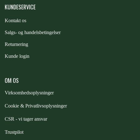
STAR TACK
KUNDESERVICE
Kontakt os
STUD MUFFIN
S
algs- og handelsbetingelser
Returnering
TIMER GPS
Kunde login
TKO
OM OS
WAHLSTEN
Virksomhedsoplysninger
Cookie & Privatlivsoplysninger
WALDHAUSEN
CSR - vi tager ansvar
WALSH
Trustpilot