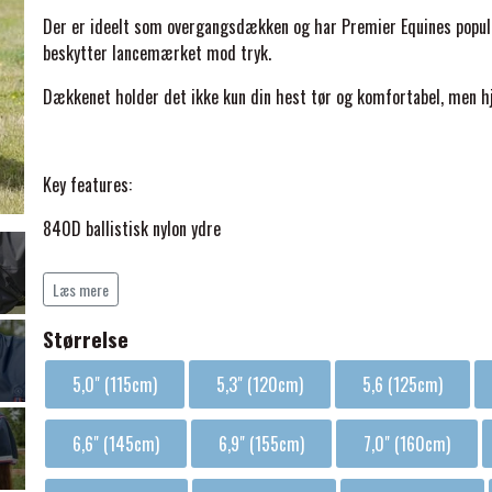
Der er ideelt som overgangsdækken og har Premier Equines popul
beskytter lancemærket mod tryk.
Dækkenet holder det ikke kun din hest tør og komfortabel, men h
ELSE
Key features:
840D ballistisk nylon ydre
100 g termobundet fyld - letvægts plus
Læs mere
Vandtæt og åndbart
Størrelse
Fremadskåret halsudskæring - aflaster lancemærket/manken
5,0" (115cm)
5,3" (120cm)
5,6 (125cm)
Høj hals
6,6" (145cm)
6,9" (155cm)
7,0" (160cm)
Indermateriale der modvirker slid på pelsen