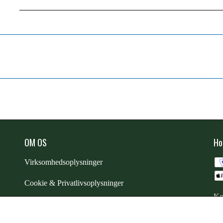
Bemærk: dette dækken har ikke spænder til liners
Maskinvaskes ved 30 grader og lufttørres
OM OS
Ho
Virksomhedsoplysninger
Cookie & Privatlivsoplysninger
Ko
CSR - vi tager ansvar