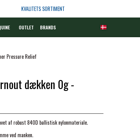
KVALITETS SORTIMENT
QUINE
OUTLET
BRANDS
er Pressure Relief
urnout dækken 0g -
et af robust 840D ballistisk nylonmateriale.
sømme ved manken.