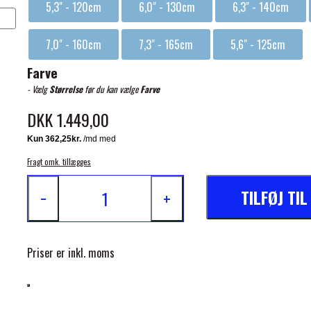
Ekstra høj elastisk skulderkile
5,3" - 120cm
6,0" - 130cm
6,3" - 140cm
Frontlukning med quick release
7,0" - 160cm
7,3" - 165cm
5,6" - 125cm
Antibakteriel og antistatisk åndbar polyesterfoer
Farve
Dybt skåret og designet af det originale "buster mønster"
- Vælg
Størrelse
før du kan vælge
Farve
Refleks strimler foran, på siden og bagpå dækkenet
DKK 1.449,00
Krydsgjorde
Fragt omk. tillægges
Selvretningsfunktion
TILFØJ TI
Polstret haleklap
−
+
Spænder i rustfrit stål
PVC-belagt halestrop
Priser er inkl. moms
Aftagelige benstropper
Dobbelt formål - kan bruges udendørs og indendørs