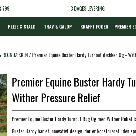
R 799,-
1-3 DAGES LEVERING
PLEJE & STALD
TRAV & GALOP
KRAFFT FODER
PREMIER E
DÆKKEN
& REGNDÆKKEN
Premier Equine Buster Hardy Turnout dækken 0g - With
Premier Equine Buster Hardy T
LBEHØR
N
Wither Pressure Relief
TERAPI
Premier Equine Buster Hardy Turnout Rug 0g med Wither Relief lav
Buster Hardy har et innovativt design, der er konstrueret uden 