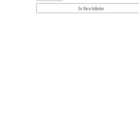
TKO
Se flere billeder
WAHLSTEN
WALDHAUSEN
WALSH
ZILCO
QHP -BRANDS OF Q
PREMIER EQUINE INSEKTBESKYTTELSE