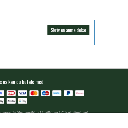
Skriv en anmeldelse
s os kan du betale med:
mmende åbningstider i butikken i Charlottenlund