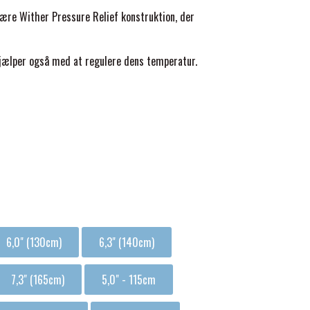
ære Wither Pressure Relief konstruktion, der
jælper også med at regulere dens temperatur.
6,0" (130cm)
6,3" (140cm)
7,3" (165cm)
5,0" - 115cm