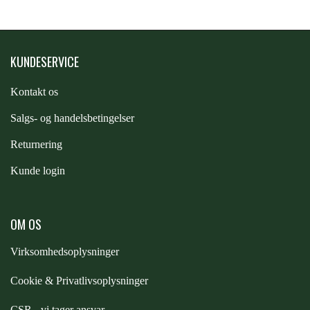
STAR TACK
STUD MUFFIN
KUNDESERVICE
Kontakt os
TIMER GPS
S
algs- og handelsbetingelser
Returnering
TKO
Kunde login
WAHLSTEN
OM OS
WALDHAUSEN
Virksomhedsoplysninger
Cookie & Privatlivsoplysninger
WALSH
CSR - vi tager ansvar