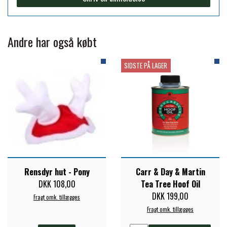
FORAN EQUINE
PREMIER EQUINE SADLER
Andre har også købt
GP TACK
PREMIER EQUINE SADEL TILBEHØR
SIDSTE PÅ LAGER
HAPPY MOUTH
PREMIER EQUINE SADELUNDERLAG
HEVARI
PREMIER EQUINE PADS
JACKS
PREMIER EQUINE BENBESKYTTELSE
Rensdyr hut - Pony
Carr & Day & Martin
DKK 108,00
Tea Tree Hoof Oil
KÄLLQUIST EQUESTIAN
PREMIER EQUINE TRANSPORT
DKK 199,00
Fragt omk. tillægges
Fragt omk. tillægges
BESKYTTELSE
LEMIEUX