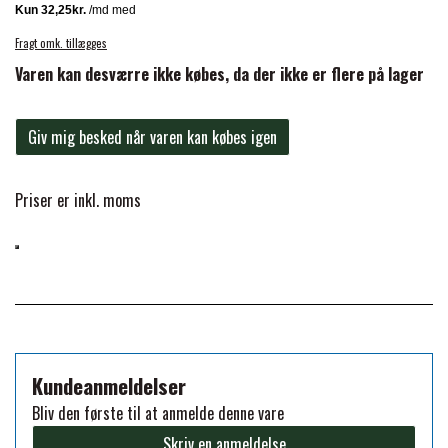
BACK ON TRACK
STRØMPER
INSEKTBESKYTTELSE
PREMIER EQUINE LINERS & DÆKKEN
TRAVDÆKKEN & TILBEHØR
Fragt omk. tillægges
TILBEHØR
TERAPI PRODUKTER
CARR & DAY & MARTIN
HUER & HALSTØRKLÆDER
Varen kan desværre ikke købes, da der ikke er flere på lager
HESTEBOLCHER & TREATS
SKO & VÆRKTØJ
PREMIER EQUINE WALKER & RIDEDÆKKEN
CUSTOM
Giv mig besked når varen kan købes igen
GAVEARTIKLER VOKSNE
TILSKUD & VITAMINER
VOGNE & TILBEHØR
PREMIER EQUINE INSEKTBESKYTTELSE
Priser er inkl. moms
DELTACAST
BØRN & JUNIOR
STALD & FOLD
TRAV KUSK
PREMIER EQUINE MAGNET & INFRARØD
EMIN
SKO & SMEDEVÆRKTØJ
TERAPI
PONYTRAV
FENWICK LIQUID TITANIUM®
PREMIER EQUINE GRIMER & TRÆKTOV
MONTÉ
Kundeanmeldelser
FINNTACK
Bliv den første til at anmelde denne vare
PREMIER EQUINE TRENSE & TILBEHØR
GALOP
Skriv en anmeldelse