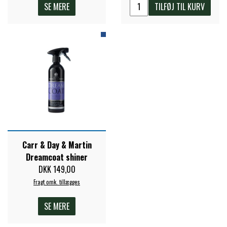
SE MERE
TILFØJ TIL KURV
PREMIER EQUINE KØLETERAPI
LIKIT
PREMIER EQUINE GROOMING & STALD
MUSTAD
PREMIER EQUINE RYTTER
NAF
PHARMACARE
Carr & Day & Martin
Dreamcoat shiner
PREMIER EQUINE
DKK 149,00
Fragt omk. tillægges
RACING TACK
SE MERE