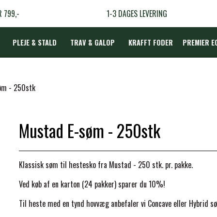
R 799,-
1-3 DAGES LEVERING
PLEJE & STALD
TRAV & GALOP
KRAFFT FODER
PREMIER E
DÆKKEN
øm - 250stk
Mustad E-søm - 250stk
LBEHØR
N
Klassisk søm til hestesko fra Mustad - 250 stk. pr. pakke.
TERAPI
Ved køb af en karton (24 pakker) sparer du 10%!
Til heste med en tynd hovvæg anbefaler vi Concave eller Hybrid s