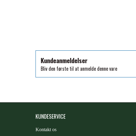
TKO
WAHLSTEN
WALDHAUSEN
WALSH
ZILCO
QHP -BRANDS OF Q
Kundeanmeldelser
PREMIER EQUINE INSEKTBESKYTTELSE
Bliv den første til at anmelde denne vare
KUNDESERVICE
Kontakt os