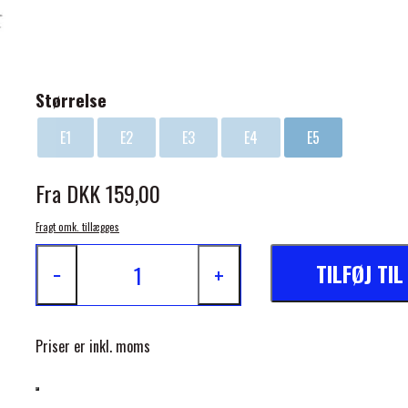
Størrelse
E1
E2
E3
E4
E5
ELSE
Fra DKK 159,00
Fragt omk. tillægges
TILFØJ TI
−
+
Priser er inkl. moms