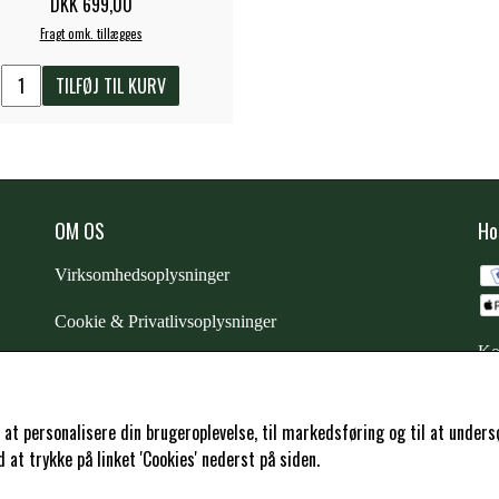
DKK 699,00
Fragt omk. tillægges
TILFØJ TIL KURV
OM OS
Ho
Virksomhedsoplysninger
Cookie & Privatlivsoplysninger
Ko
CSR - vi tager ansvar
Trustpilot
l at personalisere din brugeroplevelse, til markedsføring og til at und
at trykke på linket 'Cookies' nederst på siden.
Samarbejde
-
affiliates