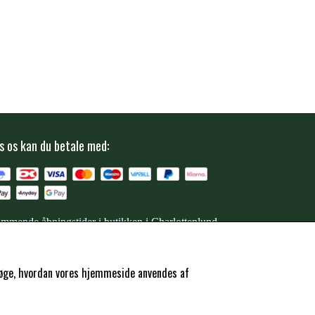
s os kan du betale med:
mmende åbningstider i butikken i Charlottenlund
ersøge, hvordan vores hjemmeside anvendes af