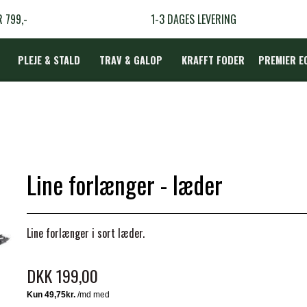
R 799,-
1-3 DAGES LEVERING
PLEJE & STALD
TRAV & GALOP
KRAFFT FODER
PREMIER E
DÆKKEN
r
Line forlænger - læder
LBEHØR
N
Line forlænger i sort læder.
TERAPI
DKK 199,00