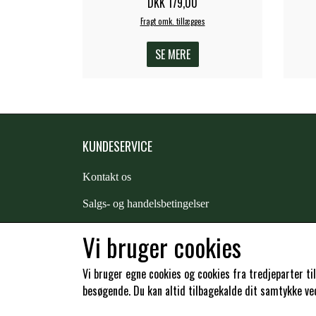
DKK 179,00
Fragt omk. tillægges
SE MERE
KUNDESERVICE
Kontakt os
S
algs- og handelsbetingelser
Returnering
Vi bruger cookies
Kunde login
Vi bruger egne cookies og cookies fra tredjeparter ti
besøgende. Du kan altid tilbagekalde dit samtykke ved 