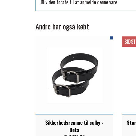
Bliv den første til at anmelde denne vare
TKO
WAHLSTEN
Andre har også købt
WALDHAUSEN
WALSH
SIDST
ZILCO
QHP -BRANDS OF Q
PREMIER EQUINE INSEKTBESKYTTELSE
Sikkerhedsremme til sulky -
Star
Beta