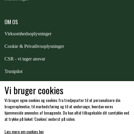
PREMIER EQUINE KØLETERAPI
LIKIT
OM OS
PREMIER EQUINE GROOMING & STALD
Virksomhedsoplysninger
MUSTAD
Cookie & Privatlivsoplysninger
PREMIER EQUINE RYTTER
NAF
CSR - vi tager ansvar
Trustpilot
PHARMACARE
Samarbejde
-
affiliates
Vi bruger cookies
PREMIER EQUINE
Vi bruger egne cookies og cookies fra tredjeparter til at personalisere din
Hos os kan du betale med:
brugeroplevelse, til markedsføring og til at undersøge, hvordan vores
hjemmeside anvendes af besøgende. Du kan altid tilbagekalde dit samtykke ved
RACING TACK
at trykke på linket 'Cookies' nederst på siden.
Læs mere om cookies her