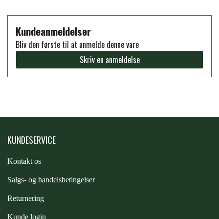
FORAN EQUINE
PREMIER EQUINE SADLER
Kundeanmeldelser
Bliv den første til at anmelde denne vare
GP TACK
PREMIER EQUINE SADEL TILBEHØR
Skriv en anmeldelse
HAPPY MOUTH
PREMIER EQUINE SADELUNDERLAG
HEVARI
PREMIER EQUINE PADS
KUNDESERVICE
JACKS
PREMIER EQUINE BENBESKYTTELSE
Kontakt os
KÄLLQUIST EQUESTIAN
S
algs- og handelsbetingelser
PREMIER EQUINE TRANSPORT
Returnering
BESKYTTELSE
LEMIEUX
Kunde login