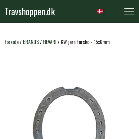
Travshoppen.dk
NYHEDER
Forside
BRANDS
HEVARI
KW jern forsko - 15x6mm
HEST
GRIMER & TRÆKTOVE
RYTTER
TRENSER & TILBEHØR
RIDEBUKSER & LEGGINS
PLEJE & STALD
SADLER & TILBEHØR
TRØJER, BLUSER & T-SHIRTS
STRIGLER & TILBEHØR