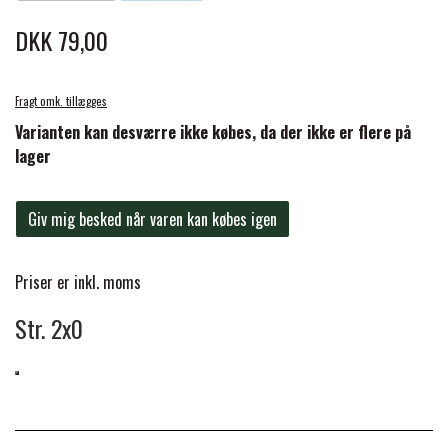
BACK ON TRACK
STRØMPER
INSEKTBESKYTTELSE
PREMIER EQUINE LINERS & DÆKKEN
TRAVDÆKKEN & TILBEHØR
DKK 79,00
TILBEHØR
TERAPI PRODUKTER
CARR & DAY & MARTIN
HUER & HALSTØRKLÆDER
HESTEBOLCHER & TREATS
SKO & VÆRKTØJ
Fragt omk. tillægges
PREMIER EQUINE WALKER & RIDEDÆKKEN
Varianten kan desværre ikke købes, da der ikke er flere på
CUSTOM
GAVEARTIKLER VOKSNE
TILSKUD & VITAMINER
lager
VOGNE & TILBEHØR
PREMIER EQUINE INSEKTBESKYTTELSE
DELTACAST
BØRN & JUNIOR
STALD & FOLD
Giv mig besked når varen kan købes igen
TRAV KUSK
PREMIER EQUINE MAGNET & INFRARØD
EMIN
Priser er inkl. moms
SKO & SMEDEVÆRKTØJ
TERAPI
PONYTRAV
Str. 2x0
FENWICK LIQUID TITANIUM®
PREMIER EQUINE GRIMER & TRÆKTOV
MONTÉ
FINNTACK
PREMIER EQUINE TRENSE & TILBEHØR
GALOP