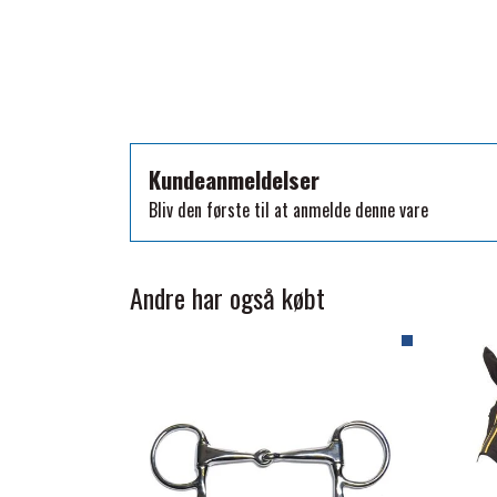
TKO
WAHLSTEN
WALDHAUSEN
WALSH
ZILCO
Kundeanmeldelser
QHP -BRANDS OF Q
Bliv den første til at anmelde denne vare
PREMIER EQUINE INSEKTBESKYTTELSE
Andre har også købt