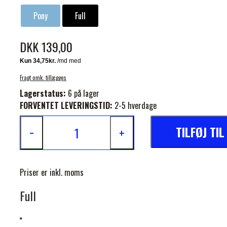
Pony
Full
DKK 139,00
Fragt omk. tillægges
ELSE
Lagerstatus:
6 på lager
FORVENTET LEVERINGSTID:
2-5 hverdage
TILFØJ TI
−
+
Priser er inkl. moms
Full