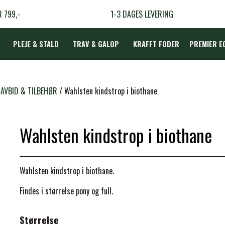
R 799,-
1-3 DAGES LEVERING
PLEJE & STALD
TRAV & GALOP
KRAFFT FODER
PREMIER E
DÆKKEN
AVBID & TILBEHØR
Wahlsten kindstrop i biothane
Wahlsten kindstrop i biothane
LBEHØR
N
Wahlsten kindstrop i biothane.
TERAPI
Findes i størrelse pony og full.
Størrelse