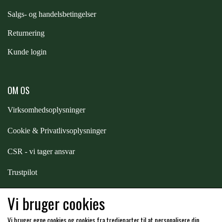
S
algs- og handelsbetingelser
PREMIER EQUINE KØLETERAPI
LIKIT
Returnering
Kunde login
PREMIER EQUINE GROOMING & STALD
MUSTAD
PREMIER EQUINE RYTTER
OM OS
NAF
Virksomhedsoplysninger
PHARMACARE
Cookie & Privatlivsoplysninger
CSR - vi tager ansvar
PREMIER EQUINE
Trustpilot
Samarbejde
-
affiliates
RACING TACK
Vi bruger cookies
Vi bruger egne cookies og cookies fra tredjeparter til at personalisere din