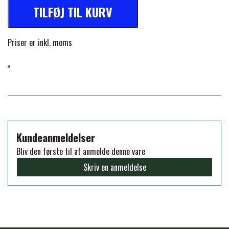
TILFØJ TIL KURV
FORAN EQUINE
PREMIER EQUINE SADLER
Priser er inkl. moms
GP TACK
PREMIER EQUINE SADEL TILBEHØR
HAPPY MOUTH
PREMIER EQUINE SADELUNDERLAG
HEVARI
PREMIER EQUINE PADS
Kundeanmeldelser
Bliv den første til at anmelde denne vare
JACKS
PREMIER EQUINE BENBESKYTTELSE
Skriv en anmeldelse
KÄLLQUIST EQUESTIAN
PREMIER EQUINE TRANSPORT
BESKYTTELSE
LEMIEUX