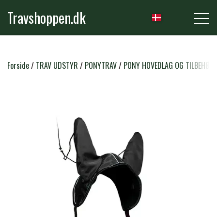
Travshoppen.dk
NYHEDER
Forside
TRAV UDSTYR
PONYTRAV
PONY HOVEDLAG OG TILBEHØR
HEST
GRIMER & TRÆKTOVE
RYTTER
TRENSER & TILBEHØR
RIDEBUKSER & LEGGINS
PLEJE & STALD
SADLER & TILBEHØR
TRØJER, BLUSER & T-SHIRTS
STRIGLER & TILBEHØR