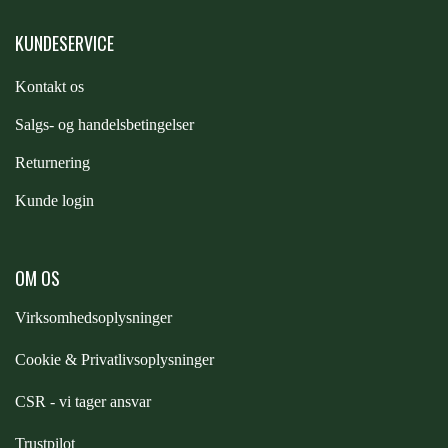
KUNDESERVICE
PREMIER EQUINE KØLETERAPI
LIKIT
Kontakt os
PREMIER EQUINE GROOMING & STALD
MUSTAD
S
algs- og handelsbetingelser
Returnering
PREMIER EQUINE RYTTER
NAF
Kunde login
PHARMACARE
OM OS
Virksomhedsoplysninger
PREMIER EQUINE
Cookie & Privatlivsoplysninger
RACING TACK
CSR - vi tager ansvar
Trustpilot