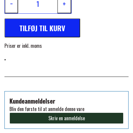
−
+
FORAN EQUINE
PREMIER EQUINE SADLER
TILFØJ TIL KURV
GP TACK
PREMIER EQUINE SADEL TILBEHØR
Priser er inkl. moms
HAPPY MOUTH
PREMIER EQUINE SADELUNDERLAG
HEVARI
PREMIER EQUINE PADS
JACKS
PREMIER EQUINE BENBESKYTTELSE
Kundeanmeldelser
Bliv den første til at anmelde denne vare
KÄLLQUIST EQUESTIAN
PREMIER EQUINE TRANSPORT
Skriv en anmeldelse
BESKYTTELSE
LEMIEUX