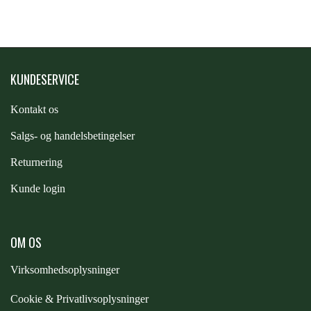
PREMIER EQUINE KØLETERAPI
LIKIT
PREMIER EQUINE GROOMING & STALD
KUNDESERVICE
MUSTAD
Kontakt os
PREMIER EQUINE RYTTER
NAF
S
algs- og handelsbetingelser
Returnering
PHARMACARE
Kunde login
PREMIER EQUINE
OM OS
Virksomhedsoplysninger
RACING TACK
Cookie & Privatlivsoplysninger