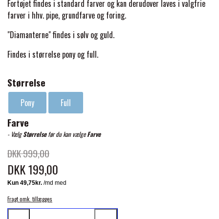
BACK ON TRACK
STRØMPER
Fortøjet findes i standard farver og kan derudover laves i valgfrie
INSEKTBESKYTTELSE
PREMIER EQUINE LINERS & DÆKKEN
TRAVDÆKKEN & TILBEHØR
farver i hhv. pipe, grundfarve og foring.
TILBEHØR
TERAPI PRODUKTER
CARR & DAY & MARTIN
HUER & HALSTØRKLÆDER
"Diamanterne" findes i sølv og guld.
HESTEBOLCHER & TREATS
SKO & VÆRKTØJ
Findes i størrelse pony og full.
PREMIER EQUINE WALKER & RIDEDÆKKEN
CUSTOM
GAVEARTIKLER VOKSNE
TILSKUD & VITAMINER
VOGNE & TILBEHØR
Størrelse
PREMIER EQUINE INSEKTBESKYTTELSE
DELTACAST
BØRN & JUNIOR
Pony
Full
STALD & FOLD
TRAV KUSK
Farve
PREMIER EQUINE MAGNET & INFRARØD
EMIN
- Vælg
Størrelse
før du kan vælge
Farve
SKO & SMEDEVÆRKTØJ
TERAPI
PONYTRAV
DKK 999,00
DKK 199,00
FENWICK LIQUID TITANIUM®
PREMIER EQUINE GRIMER & TRÆKTOV
MONTÉ
FINNTACK
Fragt omk. tillægges
PREMIER EQUINE TRENSE & TILBEHØR
GALOP