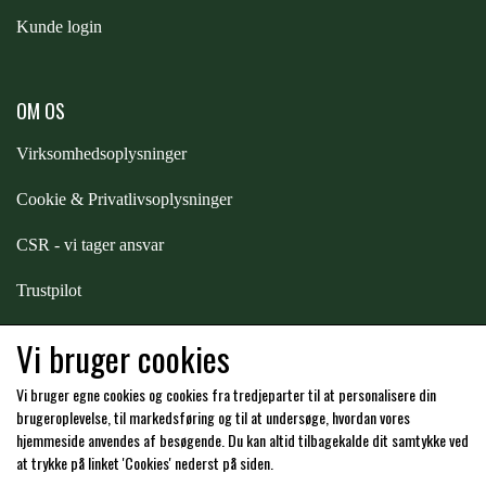
Kunde login
PREMIER EQUINE KØLETERAPI
LIKIT
OM OS
PREMIER EQUINE GROOMING & STALD
MUSTAD
Virksomhedsoplysninger
PREMIER EQUINE RYTTER
Cookie & Privatlivsoplysninger
NAF
CSR - vi tager ansvar
PHARMACARE
Trustpilot
Samarbejde
-
affiliates
Vi bruger cookies
PREMIER EQUINE
Vi bruger egne cookies og cookies fra tredjeparter til at personalisere din
Hos os kan du betale med:
brugeroplevelse, til markedsføring og til at undersøge, hvordan vores
RACING TACK
hjemmeside anvendes af besøgende. Du kan altid tilbagekalde dit samtykke ved
at trykke på linket 'Cookies' nederst på siden.