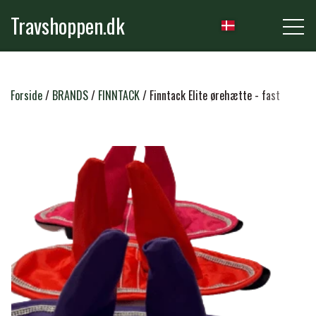
Travshoppen.dk
NYHEDER
Forside
BRANDS
FINNTACK
Finntack Elite ørehætte - fast
HEST
GRIMER & TRÆKTOVE
RYTTER
TRENSER & TILBEHØR
RIDEBUKSER & LEGGINS
PLEJE & STALD
SADLER & TILBEHØR
TRØJER, BLUSER & T-SHIRTS
STRIGLER & TILBEHØR