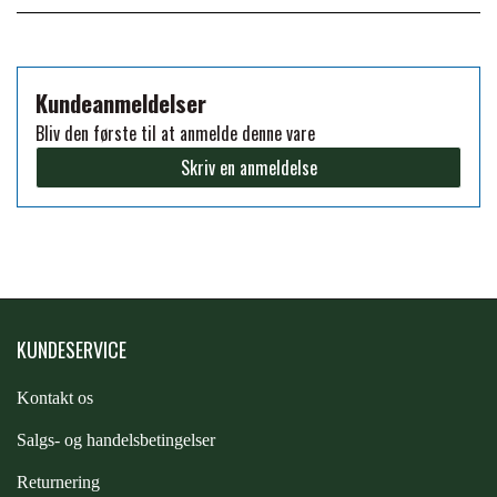
FORAN EQUINE
PREMIER EQUINE SADLER
Kundeanmeldelser
GP TACK
PREMIER EQUINE SADEL TILBEHØR
Bliv den første til at anmelde denne vare
Skriv en anmeldelse
HAPPY MOUTH
PREMIER EQUINE SADELUNDERLAG
HEVARI
PREMIER EQUINE PADS
JACKS
KUNDESERVICE
PREMIER EQUINE BENBESKYTTELSE
Kontakt os
KÄLLQUIST EQUESTIAN
PREMIER EQUINE TRANSPORT
S
algs- og handelsbetingelser
BESKYTTELSE
LEMIEUX
Returnering