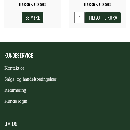
Fragt omk. tillægges
Fragt omk. tillægges
PREMIER EQUINE KØLETERAPI
LIKIT
SE MERE
TILFØJ TIL KURV
PREMIER EQUINE GROOMING & STALD
MUSTAD
PREMIER EQUINE RYTTER
KUNDESERVICE
NAF
Kontakt os
PHARMACARE
S
algs- og handelsbetingelser
Returnering
PREMIER EQUINE
Kunde login
RACING TACK
OM OS