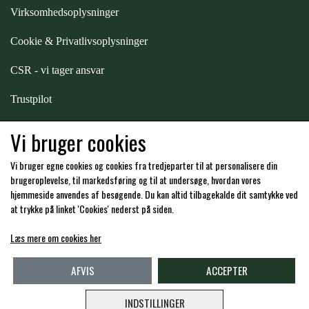
STAR TACK
Virksomhedsoplysninger
Cookie & Privatlivsoplysninger
STUD MUFFIN
CSR - vi tager ansvar
Trustpilot
TIMER GPS
Samarbejde
-
affiliates
Vi bruger cookies
TKO
Vi bruger egne cookies og cookies fra tredjeparter til at personalisere din
Hos os kan du betale med:
brugeroplevelse, til markedsføring og til at undersøge, hvordan vores
hjemmeside anvendes af besøgende. Du kan altid tilbagekalde dit samtykke ved
WAHLSTEN
at trykke på linket 'Cookies' nederst på siden.
Læs mere om cookies her
WALDHAUSEN
Kommende åbningstider i butikken i Charlottenlund
AFVIS
ACCEPTER
WALSH
INDSTILLINGER