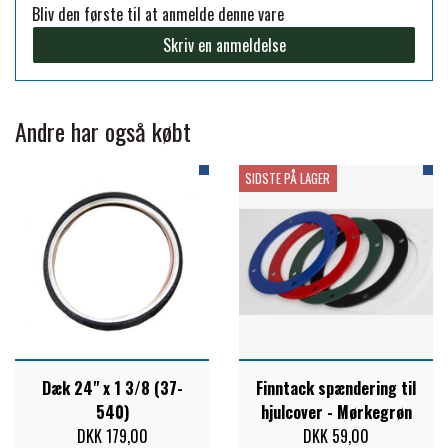
Bliv den første til at anmelde denne vare
FORAN EQUINE
Skriv en anmeldelse
PREMIER EQUINE SADLER
GP TACK
PREMIER EQUINE SADEL TILBEHØR
Andre har også købt
HAPPY MOUTH
SIDSTE PÅ LAGER
PREMIER EQUINE SADELUNDERLAG
HEVARI
PREMIER EQUINE PADS
JACKS
PREMIER EQUINE BENBESKYTTELSE
KÄLLQUIST EQUESTIAN
PREMIER EQUINE TRANSPORT
Dæk 24" x 1 3/8 (37-
Finntack spændering til
540)
hjulcover - Mørkegrøn
BESKYTTELSE
DKK 179,00
DKK 59,00
LEMIEUX