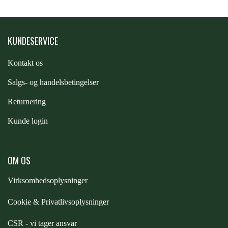
FORAN EQUINE
PREMIER EQUINE SADLER
KUNDESERVICE
GP TACK
PREMIER EQUINE SADEL TILBEHØR
Kontakt os
HAPPY MOUTH
S
algs- og handelsbetingelser
PREMIER EQUINE SADELUNDERLAG
Returnering
HEVARI
Kunde login
PREMIER EQUINE PADS
JACKS
OM OS
PREMIER EQUINE BENBESKYTTELSE
Virksomhedsoplysninger
KÄLLQUIST EQUESTIAN
PREMIER EQUINE TRANSPORT
Cookie & Privatlivsoplysninger
BESKYTTELSE
LEMIEUX
CSR - vi tager ansvar