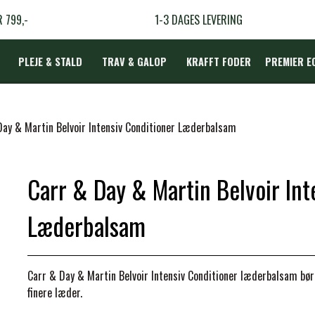
R 799,-
1-3 DAGES LEVERING
PLEJE & STALD
TRAV & GALOP
KRAFFT FODER
PREMIER E
DÆKKEN
Day & Martin Belvoir Intensiv Conditioner Læderbalsam
Carr & Day & Martin Belvoir Int
LBEHØR
N
Læderbalsam
TERAPI
Carr & Day & Martin Belvoir Intensiv Conditioner læderbalsam bør v
finere læder.