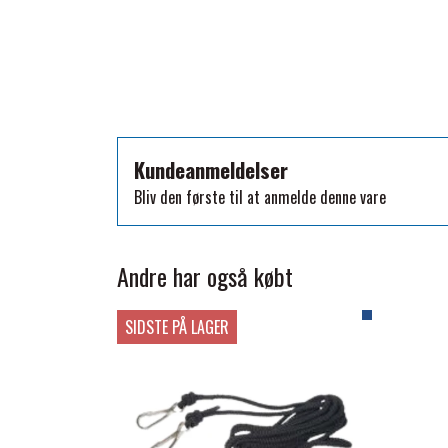
TKO
WAHLSTEN
WALDHAUSEN
WALSH
ZILCO
Kundeanmeldelser
QHP -BRANDS OF Q
Bliv den første til at anmelde denne vare
PREMIER EQUINE INSEKTBESKYTTELSE
Andre har også købt
SIDSTE PÅ LAGER