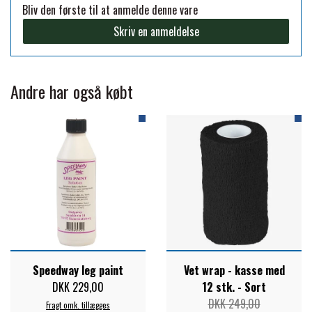
Bliv den første til at anmelde denne vare
FORAN EQUINE
Skriv en anmeldelse
PREMIER EQUINE SADLER
GP TACK
PREMIER EQUINE SADEL TILBEHØR
Andre har også købt
HAPPY MOUTH
PREMIER EQUINE SADELUNDERLAG
HEVARI
PREMIER EQUINE PADS
JACKS
PREMIER EQUINE BENBESKYTTELSE
KÄLLQUIST EQUESTIAN
PREMIER EQUINE TRANSPORT
Speedway leg paint
Vet wrap - kasse med
DKK 229,00
12 stk. - Sort
BESKYTTELSE
DKK 249,00
LEMIEUX
Fragt omk. tillægges