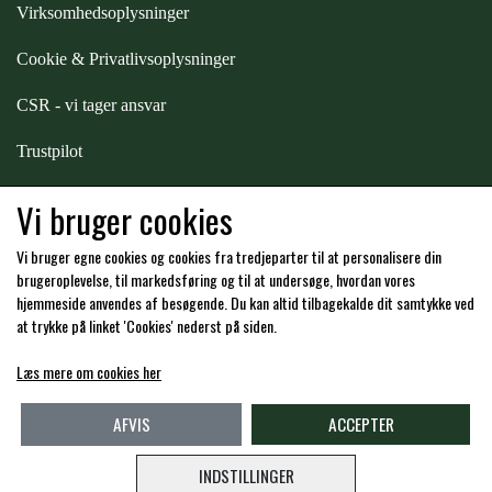
Virksomhedsoplysninger
ZILCO
Cookie & Privatlivsoplysninger
CSR - vi tager ansvar
QHP -BRANDS OF Q
Trustpilot
PREMIER EQUINE INSEKTBESKYTTELSE
Samarbejde
-
affiliates
Vi bruger cookies
Vi bruger egne cookies og cookies fra tredjeparter til at personalisere din
Hos os kan du betale med:
brugeroplevelse, til markedsføring og til at undersøge, hvordan vores
hjemmeside anvendes af besøgende. Du kan altid tilbagekalde dit samtykke ved
at trykke på linket 'Cookies' nederst på siden.
Læs mere om cookies her
Kommende åbningstider i butikken i Charlottenlund
AFVIS
ACCEPTER
INDSTILLINGER