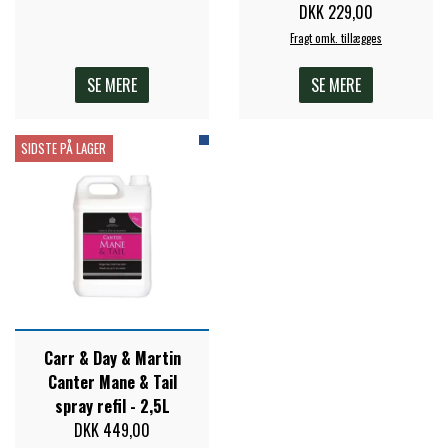
DKK 229,00
Fragt omk. tillægges
PREMIER EQUINE KØLETERAPI
LIKIT
SE MERE
SE MERE
PREMIER EQUINE GROOMING & STALD
MUSTAD
SIDSTE PÅ LAGER
PREMIER EQUINE RYTTER
NAF
PHARMACARE
PREMIER EQUINE
Carr & Day & Martin
Canter Mane & Tail
RACING TACK
spray refil - 2,5L
DKK 449,00