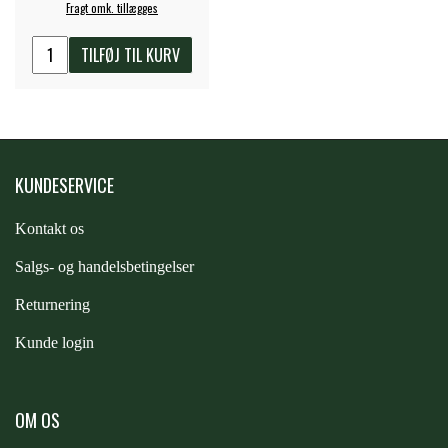
Fragt omk. tillægges
STAR TACK
TILFØJ TIL KURV
STUD MUFFIN
TIMER GPS
KUNDESERVICE
TKO
Kontakt os
S
algs- og handelsbetingelser
WAHLSTEN
Returnering
Kunde login
WALDHAUSEN
OM OS
WALSH