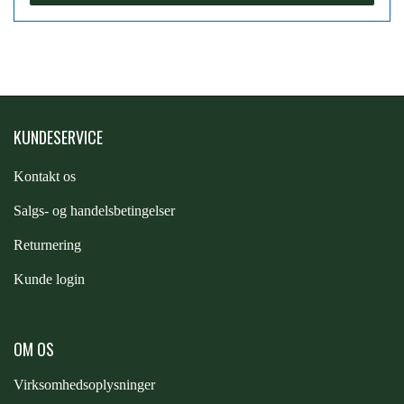
PREMIER EQUINE KØLETERAPI
LIKIT
PREMIER EQUINE GROOMING & STALD
MUSTAD
KUNDESERVICE
PREMIER EQUINE RYTTER
NAF
Kontakt os
S
algs- og handelsbetingelser
PHARMACARE
Returnering
Kunde login
PREMIER EQUINE
OM OS
RACING TACK
Virksomhedsoplysninger