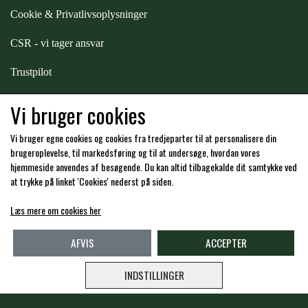
STAR TACK
Cookie & Privatlivsoplysninger
CSR - vi tager ansvar
STUD MUFFIN
Trustpilot
Samarbejde
-
affiliates
TIMER GPS
Vi bruger cookies
Vi bruger egne cookies og cookies fra tredjeparter til at personalisere din
Hos os kan du betale med:
TKO
brugeroplevelse, til markedsføring og til at undersøge, hvordan vores
hjemmeside anvendes af besøgende. Du kan altid tilbagekalde dit samtykke ved
at trykke på linket 'Cookies' nederst på siden.
WAHLSTEN
Læs mere om cookies her
Kommende åbningstider i butikken i Charlottenlund
AFVIS
ACCEPTER
WALDHAUSEN
INDSTILLINGER
WALSH
Copyright -
Travshoppen.dk ApS - CVR: DK40995951