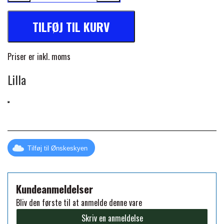
FORAN EQUINE
PREMIER EQUINE SADLER
TILFØJ TIL KURV
GP TACK
Priser er inkl. moms
PREMIER EQUINE SADEL TILBEHØR
Lilla
HAPPY MOUTH
PREMIER EQUINE SADELUNDERLAG
HEVARI
PREMIER EQUINE PADS
JACKS
Tilføj til Ønskeskyen
PREMIER EQUINE BENBESKYTTELSE
KÄLLQUIST EQUESTIAN
Kundeanmeldelser
PREMIER EQUINE TRANSPORT
Bliv den første til at anmelde denne vare
BESKYTTELSE
Skriv en anmeldelse
LEMIEUX