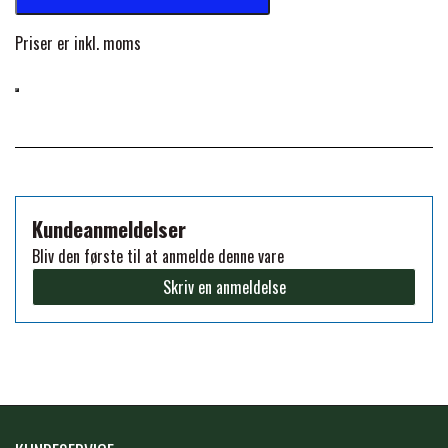
FORAN EQUINE
Priser er inkl. moms
PREMIER EQUINE SADLER
GP TACK
PREMIER EQUINE SADEL TILBEHØR
HAPPY MOUTH
PREMIER EQUINE SADELUNDERLAG
Kundeanmeldelser
HEVARI
PREMIER EQUINE PADS
Bliv den første til at anmelde denne vare
Skriv en anmeldelse
JACKS
PREMIER EQUINE BENBESKYTTELSE
KÄLLQUIST EQUESTIAN
PREMIER EQUINE TRANSPORT
BESKYTTELSE
LEMIEUX