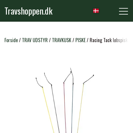
Travshoppen.dk
NYHEDER
Forside
TRAV UDSTYR
TRAVKUSK
PISKE
Racing Tack løbspisk -
HEST
GRIMER & TRÆKTOVE
RYTTER
TRENSER & TILBEHØR
RIDEBUKSER & LEGGINS
PLEJE & STALD
SADLER & TILBEHØR
TRØJER, BLUSER & T-SHIRTS
STRIGLER & TILBEHØR