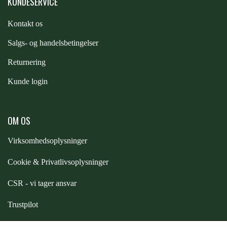
KUNDESERVICE
PREMIER EQUINE KØLETERAPI
Kontakt os
LIKIT
S
algs- og handelsbetingelser
PREMIER EQUINE GROOMING & STALD
MUSTAD
Returnering
Kunde login
PREMIER EQUINE RYTTER
NAF
OM OS
PHARMACARE
Virksomhedsoplysninger
Cookie & Privatlivsoplysninger
PREMIER EQUINE
CSR - vi tager ansvar
RACING TACK
Trustpilot
Samarbejde
-
affiliates