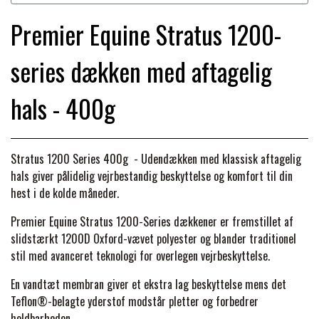
BACK ON TRACK
STRØMPER
INSEKTBESKYTTELSE
PREMIER EQUINE LINERS & DÆKKEN
TRAVDÆKKEN & TILBEHØR
Premier Equine Stratus 1200-
TILBEHØR
TERAPI PRODUKTER
CARR & DAY & MARTIN
HUER & HALSTØRKLÆDER
HESTEBOLCHER & TREATS
series dækken med aftagelig
SKO & VÆRKTØJ
PREMIER EQUINE WALKER & RIDEDÆKKEN
CUSTOM
hals - 400g
GAVEARTIKLER VOKSNE
TILSKUD & VITAMINER
VOGNE & TILBEHØR
PREMIER EQUINE INSEKTBESKYTTELSE
DELTACAST
BØRN & JUNIOR
STALD & FOLD
Stratus 1200 Series 400g - Udendækken med klassisk aftagelig
TRAV KUSK
hals giver pålidelig vejrbestandig beskyttelse og komfort til din
PREMIER EQUINE MAGNET & INFRARØD
hest i de kolde måneder.
EMIN
SKO & SMEDEVÆRKTØJ
TERAPI
PONYTRAV
Premier Equine Stratus 1200-Series dækkener er fremstillet af
slidstærkt 1200D Oxford-vævet polyester og blander traditionel
FENWICK LIQUID TITANIUM®
PREMIER EQUINE GRIMER & TRÆKTOV
stil med avanceret teknologi for overlegen vejrbeskyttelse.
MONTÉ
En vandtæt membran giver et ekstra lag beskyttelse mens det
FINNTACK
Teflon®-belagte yderstof modstår pletter og forbedrer
PREMIER EQUINE TRENSE & TILBEHØR
GALOP
holdbarheden.