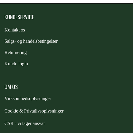
STAR TACK
Aftagelige benrstropper
KUNDESERVICE
Dobbelt formål - kan bruges udendørs og indendørs
STUD MUFFIN
Kontakt os
Maskinvaskes ved 30° - lufttørres
S
algs- og handelsbetingelser
TIMER GPS
Returnering
Kunde login
TKO
WAHLSTEN
OM OS
Virksomhedsoplysninger
WALDHAUSEN
Cookie & Privatlivsoplysninger
CSR - vi tager ansvar
WALSH