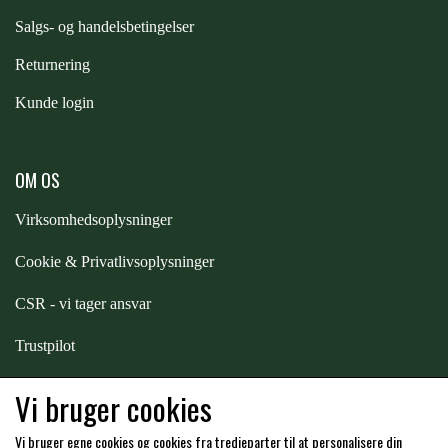
STAR TACK
S
algs- og handelsbetingelser
Returnering
STUD MUFFIN
Kunde login
TIMER GPS
OM OS
TKO
Virksomhedsoplysninger
Cookie & Privatlivsoplysninger
WAHLSTEN
CSR - vi tager ansvar
Trustpilot
WALDHAUSEN
Samarbejde
-
affiliates
Vi bruger cookies
WALSH
Vi bruger egne cookies og cookies fra tredjeparter til at personalisere din