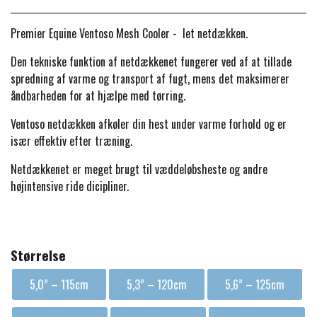
BACK ON TRACK
STRØMPER
INSEKTBESKYTTELSE
PREMIER EQUINE LINERS & DÆKKEN
TRAVDÆKKEN & TILBEHØR
Premier Equine Ventoso Mesh Cooler - let netdækken.
TILBEHØR
TERAPI PRODUKTER
CARR & DAY & MARTIN
HUER & HALSTØRKLÆDER
HESTEBOLCHER & TREATS
Den tekniske funktion af netdækkenet fungerer ved af at tillade
SKO & VÆRKTØJ
spredning af varme og transport af fugt, mens det maksimerer
PREMIER EQUINE WALKER & RIDEDÆKKEN
åndbarheden for at hjælpe med tørring.
CUSTOM
GAVEARTIKLER VOKSNE
TILSKUD & VITAMINER
VOGNE & TILBEHØR
Ventoso netdækken afkøler din hest under varme forhold og er
PREMIER EQUINE INSEKTBESKYTTELSE
især effektiv efter træning.
DELTACAST
BØRN & JUNIOR
STALD & FOLD
TRAV KUSK
Netdækkenet er meget brugt til væddeløbsheste og andre
PREMIER EQUINE MAGNET & INFRARØD
højintensive ride dicipliner.
EMIN
SKO & SMEDEVÆRKTØJ
TERAPI
PONYTRAV
FENWICK LIQUID TITANIUM®
Størrelse
PREMIER EQUINE GRIMER & TRÆKTOV
MONTÉ
5,0” – 115cm
5,3” – 120cm
5,6” – 125cm
FINNTACK
PREMIER EQUINE TRENSE & TILBEHØR
GALOP