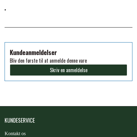
PREMIER EQUINE KØLETERAPI
LIKIT
PREMIER EQUINE GROOMING & STALD
MUSTAD
Kundeanmeldelser
PREMIER EQUINE RYTTER
NAF
Bliv den første til at anmelde denne vare
Skriv en anmeldelse
PHARMACARE
PREMIER EQUINE
KUNDESERVICE
RACING TACK
Kontakt os