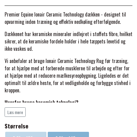
BACK ON TRACK
STRØMPER
INSEKTBESKYTTELSE
PREMIER EQUINE LINERS & DÆKKEN
TRAVDÆKKEN & TILBEHØR
Premier Equine Ionair Ceramic Technology dækken - designet til
TILBEHØR
TERAPI PRODUKTER
CARR & DAY & MARTIN
HUER & HALSTØRKLÆDER
opvarming inden træning og effektiv nedkøling efterfølgende.
HESTEBOLCHER & TREATS
SKO & VÆRKTØJ
Dækkenet har keramiske mineraler indlejret i stoffets fibre, hvilket
PREMIER EQUINE WALKER & RIDEDÆKKEN
sikrer, at de keramiske fordele holder i hele tæppets levetid og
CUSTOM
GAVEARTIKLER VOKSNE
TILSKUD & VITAMINER
ikke vaskes ud.
VOGNE & TILBEHØR
PREMIER EQUINE INSEKTBESKYTTELSE
Vi anbefaler at bruge Ionair Ceramic Technology Rug før træning,
DELTACAST
BØRN & JUNIOR
STALD & FOLD
for at hjælpe med at forberede musklerne til arbejde og efter for
TRAV KUSK
at hjælpe med at reducere mælkesyreopbygning. Ligeledes er det
PREMIER EQUINE MAGNET & INFRARØD
optimalt til ældre heste, for at vedligeholde og forbygge stivhed i
EMIN
SKO & SMEDEVÆRKTØJ
TERAPI
kroppen.
PONYTRAV
Hvorfor bruge keramisk teknologi?
FENWICK LIQUID TITANIUM®
PREMIER EQUINE GRIMER & TRÆKTOV
MONTÉ
Læs mere
- Temperaturregulering
FINNTACK
Størrelse
- Hjælper med at genoprette muskeltræthed
PREMIER EQUINE TRENSE & TILBEHØR
GALOP