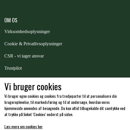
STAR TACK
OM OS
STUD MUFFIN
Virksomhedsoplysninger
TIMER GPS
Cookie & Privatlivsoplysninger
CSR - vi tager ansvar
TKO
Trustpilot
Samarbejde
-
affiliates
Vi bruger cookies
WAHLSTEN
Vi bruger egne cookies og cookies fra tredjeparter til at personalisere din
Hos os kan du betale med:
brugeroplevelse, til markedsføring og til at undersøge, hvordan vores
WALDHAUSEN
hjemmeside anvendes af besøgende. Du kan altid tilbagekalde dit samtykke ved
at trykke på linket 'Cookies' nederst på siden.
WALSH
Læs mere om cookies her