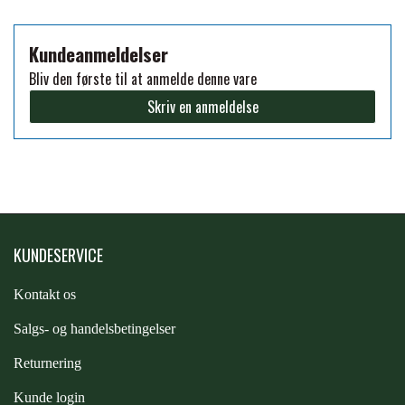
PREMIER EQUINE KØLETERAPI
Kundeanmeldelser
LIKIT
Bliv den første til at anmelde denne vare
PREMIER EQUINE GROOMING & STALD
Skriv en anmeldelse
MUSTAD
PREMIER EQUINE RYTTER
NAF
PHARMACARE
KUNDESERVICE
PREMIER EQUINE
Kontakt os
S
algs- og handelsbetingelser
RACING TACK
Returnering
Kunde login