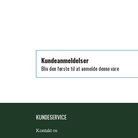
TKO
WAHLSTEN
WALDHAUSEN
WALSH
ZILCO
QHP -BRANDS OF Q
Kundeanmeldelser
PREMIER EQUINE INSEKTBESKYTTELSE
Bliv den første til at anmelde denne vare
KUNDESERVICE
Kontakt os