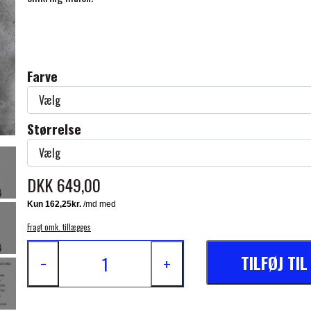
Farve
ELSE
Størrelse
DKK 649,00
Fragt omk. tillægges
TILFØJ TI
−
+