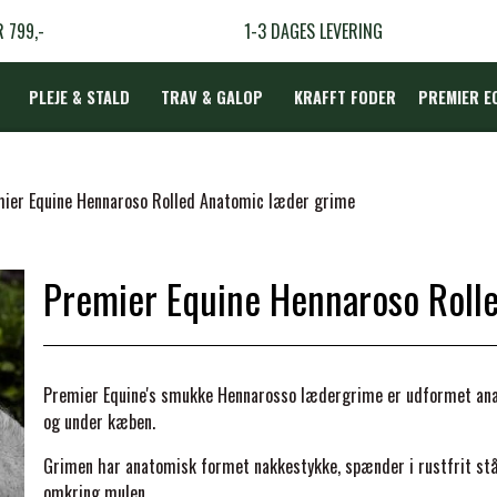
R 799,-
1-3 DAGES LEVERING
PLEJE & STALD
TRAV & GALOP
KRAFFT FODER
PREMIER E
DÆKKEN
ier Equine Hennaroso Rolled Anatomic læder grime
Premier Equine Hennaroso Roll
LBEHØR
N
Premier Equine's smukke Hennarosso lædergrime er udformet ana
TERAPI
og under kæben.
Grimen har anatomisk formet nakkestykke, spænder i rustfrit stå
omkring mulen.