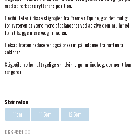
BACK ON TRACK
STRØMPER
INSEKTBESKYTTELSE
PREMIER EQUINE LINERS & DÆKKEN
med at forbedre rytterens position.
TRAVDÆKKEN & TILBEHØR
TILBEHØR
Flexibiliteten i disse stigbøjler fra Premeir Equine, gør det muligt
TERAPI PRODUKTER
CARR & DAY & MARTIN
HUER & HALSTØRKLÆDER
HESTEBOLCHER & TREATS
for rytteren at være mere afbalanceret ved at give dem mulighed
SKO & VÆRKTØJ
for at lægge mere vægt i hælen.
PREMIER EQUINE WALKER & RIDEDÆKKEN
CUSTOM
GAVEARTIKLER VOKSNE
Fleksibiliteten reducerer også presset på leddene fra hoften til
TILSKUD & VITAMINER
VOGNE & TILBEHØR
anklerne.
PREMIER EQUINE INSEKTBESKYTTELSE
DELTACAST
BØRN & JUNIOR
Stigbøjlerne har aftagelige skridsikre gummiindlæg, der nemt kan
STALD & FOLD
TRAV KUSK
rengøres.
PREMIER EQUINE MAGNET & INFRARØD
EMIN
SKO & SMEDEVÆRKTØJ
TERAPI
PONYTRAV
Størrelse
FENWICK LIQUID TITANIUM®
PREMIER EQUINE GRIMER & TRÆKTOV
MONTÉ
11cm
11,5cm
12,5cm
FINNTACK
PREMIER EQUINE TRENSE & TILBEHØR
DKK 499,00
GALOP