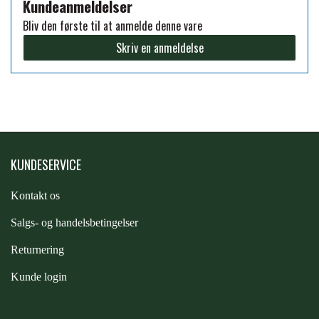
Kundeanmeldelser
Bliv den første til at anmelde denne vare
PREMIER EQUINE KØLETERAPI
LIKIT
Skriv en anmeldelse
PREMIER EQUINE GROOMING & STALD
MUSTAD
PREMIER EQUINE RYTTER
NAF
KUNDESERVICE
PHARMACARE
Kontakt os
S
algs- og handelsbetingelser
PREMIER EQUINE
Returnering
Kunde login
RACING TACK