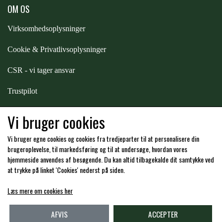
STAR TACK
OM OS
Virksomhedsoplysninger
STUD MUFFIN
Cookie & Privatlivsoplysninger
CSR - vi tager ansvar
TIMER GPS
Trustpilot
TKO
Samarbejde
-
affiliates
Vi bruger cookies
Vi bruger egne cookies og cookies fra tredjeparter til at personalisere din
WAHLSTEN
Hos os kan du betale med:
brugeroplevelse, til markedsføring og til at undersøge, hvordan vores
hjemmeside anvendes af besøgende. Du kan altid tilbagekalde dit samtykke ved
at trykke på linket 'Cookies' nederst på siden.
WALDHAUSEN
Læs mere om cookies her
Kommende åbningstider i butikken i Charlottenlund
WALSH
AFVIS
ACCEPTER