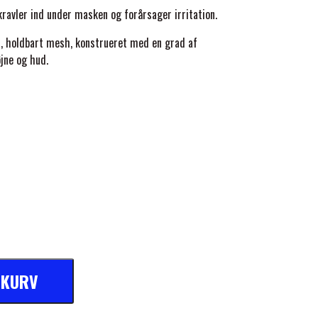
kravler ind under masken og forårsager irritation.
lt, holdbart mesh, konstrueret med en grad af
jne og hud.
L KURV