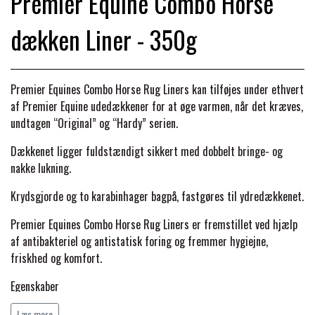
Premier Equine Combo Horse
BACK ON TRACK
STRØMPER
INSEKTBESKYTTELSE
PREMIER EQUINE LINERS & DÆKKEN
TRAVDÆKKEN & TILBEHØR
dækken Liner - 350g
TILBEHØR
TERAPI PRODUKTER
CARR & DAY & MARTIN
HUER & HALSTØRKLÆDER
HESTEBOLCHER & TREATS
SKO & VÆRKTØJ
PREMIER EQUINE WALKER & RIDEDÆKKEN
Premier Equines Combo Horse Rug Liners kan tilføjes under ethvert
CUSTOM
GAVEARTIKLER VOKSNE
TILSKUD & VITAMINER
af Premier Equine udedækkener for at øge varmen, når det kræves,
VOGNE & TILBEHØR
undtagen “Original” og “Hardy” serien.
PREMIER EQUINE INSEKTBESKYTTELSE
DELTACAST
BØRN & JUNIOR
Dækkenet ligger fuldstændigt sikkert med dobbelt bringe- og
STALD & FOLD
TRAV KUSK
nakke lukning.
PREMIER EQUINE MAGNET & INFRARØD
EMIN
Krydsgjorde og to karabinhager bagpå, fastgøres til ydredækkenet.
SKO & SMEDEVÆRKTØJ
TERAPI
PONYTRAV
Premier Equines Combo Horse Rug Liners er fremstillet ved hjælp
FENWICK LIQUID TITANIUM®
af antibakteriel og antistatisk foring og fremmer hygiejne,
PREMIER EQUINE GRIMER & TRÆKTOV
MONTÉ
friskhed og komfort.
Egenskaber
FINNTACK
PREMIER EQUINE TRENSE & TILBEHØR
GALOP
- Findes med 100g, 200g og 350g termofyld
Læs mere