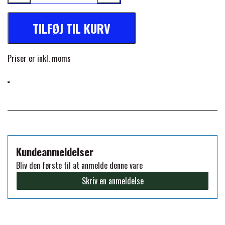
Maskinvaskes (30°) og lufttørres
PREMIER EQUINE KØLETERAPI
TILFØJ TIL KURV
LIKIT
PREMIER EQUINE GROOMING & STALD
Priser er inkl. moms
MUSTAD
PREMIER EQUINE RYTTER
NAF
PHARMACARE
Kundeanmeldelser
PREMIER EQUINE
Bliv den første til at anmelde denne vare
Skriv en anmeldelse
RACING TACK