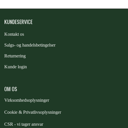
STAR TACK
KUNDESERVICE
STUD MUFFIN
Kontakt os
TIMER GPS
S
algs- og handelsbetingelser
Returnering
TKO
Kunde login
WAHLSTEN
OM OS
Virksomhedsoplysninger
WALDHAUSEN
Cookie & Privatlivsoplysninger
WALSH
CSR - vi tager ansvar