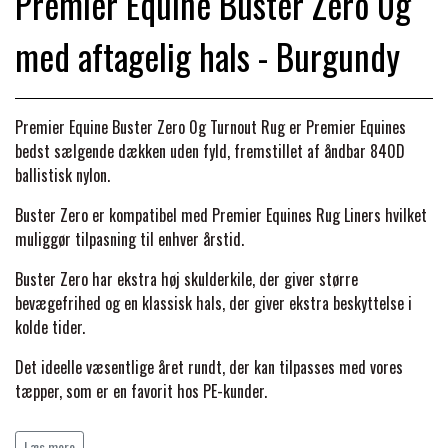
Premier Equine Buster Zero 0g
BACK ON TRACK
STRØMPER
INSEKTBESKYTTELSE
PREMIER EQUINE LINERS & DÆKKEN
TRAVDÆKKEN & TILBEHØR
med aftagelig hals - Burgundy
TILBEHØR
TERAPI PRODUKTER
CARR & DAY & MARTIN
HUER & HALSTØRKLÆDER
HESTEBOLCHER & TREATS
SKO & VÆRKTØJ
PREMIER EQUINE WALKER & RIDEDÆKKEN
Premier Equine Buster Zero 0g Turnout Rug er Premier Equines
CUSTOM
GAVEARTIKLER VOKSNE
TILSKUD & VITAMINER
bedst sælgende dækken uden fyld, fremstillet af åndbar 840D
VOGNE & TILBEHØR
ballistisk nylon.
PREMIER EQUINE INSEKTBESKYTTELSE
DELTACAST
BØRN & JUNIOR
Buster Zero er kompatibel med Premier Equines Rug Liners hvilket
STALD & FOLD
TRAV KUSK
muliggør tilpasning til enhver årstid.
PREMIER EQUINE MAGNET & INFRARØD
EMIN
Buster Zero har ekstra høj skulderkile, der giver større
SKO & SMEDEVÆRKTØJ
TERAPI
PONYTRAV
bevægefrihed og en klassisk hals, der giver ekstra beskyttelse i
kolde tider.
FENWICK LIQUID TITANIUM®
PREMIER EQUINE GRIMER & TRÆKTOV
MONTÉ
Det ideelle væsentlige året rundt, der kan tilpasses med vores
tæpper, som er en favorit hos PE-kunder.
FINNTACK
PREMIER EQUINE TRENSE & TILBEHØR
GALOP
Læs mere