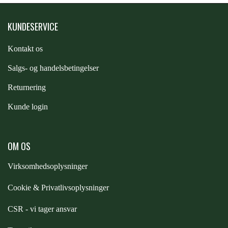
STAR TACK
KUNDESERVICE
STUD MUFFIN
Kontakt os
S
algs- og handelsbetingelser
TIMER GPS
Returnering
Kunde login
TKO
OM OS
WAHLSTEN
Virksomhedsoplysninger
WALDHAUSEN
Cookie & Privatlivsoplysninger
CSR - vi tager ansvar
WALSH