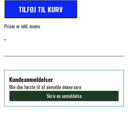
Selvretnings funktion
TILFØJ TIL KURV
PREMIER EQUINE KØLETERAPI
Polstret haleklap
LIKIT
Priser er inkl. moms
Spænder i rustfrit stål
PREMIER EQUINE GROOMING & STALD
MUSTAD
PVC-belagt halestrop
Aftagelige benstropper
PREMIER EQUINE RYTTER
NAF
Dobbelt formål - kan bruges både udendørs og indendørs
Maskinvaskes ved 30° - lufttørres
PHARMACARE
Kundeanmeldelser
Bliv den første til at anmelde denne vare
PREMIER EQUINE
Skriv en anmeldelse
RACING TACK