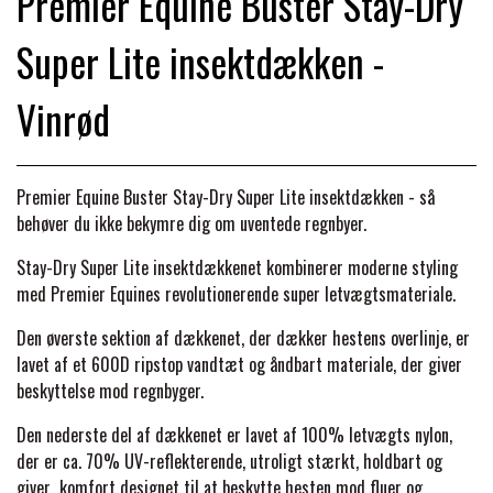
Premier Equine Buster Stay-Dry
BACK ON TRACK
STRØMPER
INSEKTBESKYTTELSE
PREMIER EQUINE LINERS & DÆKKEN
TRAVDÆKKEN & TILBEHØR
Super Lite insektdækken -
TILBEHØR
TERAPI PRODUKTER
CARR & DAY & MARTIN
HUER & HALSTØRKLÆDER
HESTEBOLCHER & TREATS
SKO & VÆRKTØJ
Vinrød
PREMIER EQUINE WALKER & RIDEDÆKKEN
CUSTOM
GAVEARTIKLER VOKSNE
TILSKUD & VITAMINER
VOGNE & TILBEHØR
Premier Equine Buster Stay-Dry Super Lite insektdækken - så
PREMIER EQUINE INSEKTBESKYTTELSE
behøver du ikke bekymre dig om uventede regnbyer.
DELTACAST
BØRN & JUNIOR
STALD & FOLD
TRAV KUSK
Stay-Dry Super Lite insektdækkenet kombinerer moderne styling
PREMIER EQUINE MAGNET & INFRARØD
med Premier Equines revolutionerende super letvægtsmateriale.
EMIN
SKO & SMEDEVÆRKTØJ
TERAPI
PONYTRAV
Den øverste sektion af dækkenet, der dækker hestens overlinje, er
lavet af et 600D ripstop vandtæt og åndbart materiale, der giver
FENWICK LIQUID TITANIUM®
beskyttelse mod regnbyger.
PREMIER EQUINE GRIMER & TRÆKTOV
MONTÉ
Den nederste del af dækkenet er lavet af 100% letvægts nylon,
FINNTACK
der er ca. 70% UV-reflekterende, utroligt stærkt, holdbart og
PREMIER EQUINE TRENSE & TILBEHØR
GALOP
giver komfort designet til at beskytte hesten mod fluer og