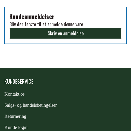
PREMIER EQUINE KØLETERAPI
Kundeanmeldelser
LIKIT
Bliv den første til at anmelde denne vare
PREMIER EQUINE GROOMING & STALD
Skriv en anmeldelse
MUSTAD
PREMIER EQUINE RYTTER
NAF
PHARMACARE
KUNDESERVICE
Kontakt os
PREMIER EQUINE
S
algs- og handelsbetingelser
RACING TACK
Returnering
Kunde login