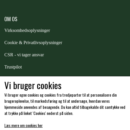
STAR TACK
OM OS
STUD MUFFIN
Virksomhedsoplysninger
Cookie & Privatlivsoplysninger
TIMER GPS
CSR - vi tager ansvar
TKO
Trustpilot
Samarbejde
-
affiliates
Vi bruger cookies
WAHLSTEN
Vi bruger egne cookies og cookies fra tredjeparter til at personalisere din
Hos os kan du betale med:
brugeroplevelse, til markedsføring og til at undersøge, hvordan vores
WALDHAUSEN
hjemmeside anvendes af besøgende. Du kan altid tilbagekalde dit samtykke ved
at trykke på linket 'Cookies' nederst på siden.
WALSH
Læs mere om cookies her