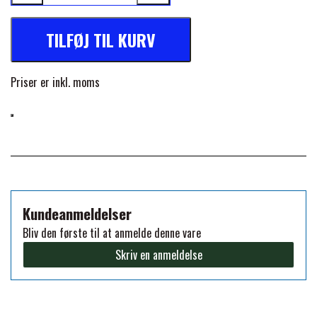
PREMIER EQUINE KØLETERAPI
TILFØJ TIL KURV
LIKIT
PREMIER EQUINE GROOMING & STALD
Priser er inkl. moms
MUSTAD
PREMIER EQUINE RYTTER
NAF
PHARMACARE
Kundeanmeldelser
PREMIER EQUINE
Bliv den første til at anmelde denne vare
Skriv en anmeldelse
RACING TACK