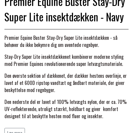
Premier Equine Buster Stay-Dry
BACK ON TRACK
STRØMPER
INSEKTBESKYTTELSE
PREMIER EQUINE LINERS & DÆKKEN
TRAVDÆKKEN & TILBEHØR
Super Lite insektdækken - Navy
TILBEHØR
TERAPI PRODUKTER
CARR & DAY & MARTIN
HUER & HALSTØRKLÆDER
HESTEBOLCHER & TREATS
SKO & VÆRKTØJ
PREMIER EQUINE WALKER & RIDEDÆKKEN
Premier Equine Buster Stay-Dry Super Lite insektdækken - så
CUSTOM
GAVEARTIKLER VOKSNE
TILSKUD & VITAMINER
behøver du ikke bekymre dig om uventede regnbyer.
VOGNE & TILBEHØR
PREMIER EQUINE INSEKTBESKYTTELSE
Stay-Dry Super Lite insektdækkenet kombinerer moderne styling
DELTACAST
BØRN & JUNIOR
med Premier Equines revolutionerende super letvægtsmateriale.
STALD & FOLD
TRAV KUSK
PREMIER EQUINE MAGNET & INFRARØD
Den øverste sektion af dækkenet, der dækker hestens overlinje, er
EMIN
lavet af et 600D ripstop vandtæt og åndbart materiale, der giver
SKO & SMEDEVÆRKTØJ
TERAPI
PONYTRAV
beskyttelse mod regnbyger.
FENWICK LIQUID TITANIUM®
Den nederste del er lavet af 100% letvægts nylon, der er ca. 70%
PREMIER EQUINE GRIMER & TRÆKTOV
MONTÉ
UV-reflekterende, utroligt stærkt, holdbart og giver komfort
designet til at beskytte hesten mod fluer og insekter.
FINNTACK
PREMIER EQUINE TRENSE & TILBEHØR
Dette insektdækken er det ideelle valg til de sommerdage, hvor
GALOP
Læs mere