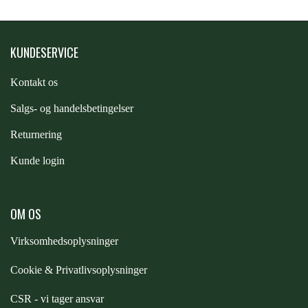
STAR TACK
KUNDESERVICE
STUD MUFFIN
Kontakt os
TIMER GPS
S
algs- og handelsbetingelser
Returnering
TKO
Kunde login
WAHLSTEN
OM OS
Virksomhedsoplysninger
WALDHAUSEN
Cookie & Privatlivsoplysninger
WALSH
CSR - vi tager ansvar