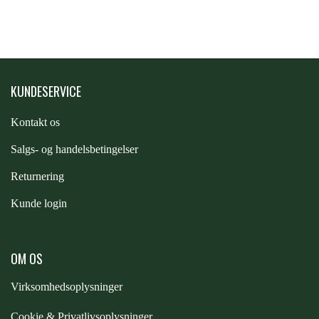
STAR TACK
STUD MUFFIN
KUNDESERVICE
TIMER GPS
Kontakt os
S
algs- og handelsbetingelser
TKO
Returnering
WAHLSTEN
Kunde login
WALDHAUSEN
OM OS
Virksomhedsoplysninger
WALSH
Cookie & Privatlivsoplysninger