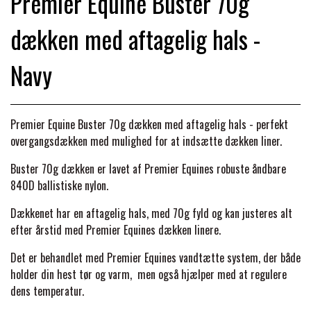
Premier Equine Buster 70g
BACK ON TRACK
STRØMPER
INSEKTBESKYTTELSE
PREMIER EQUINE LINERS & DÆKKEN
TRAVDÆKKEN & TILBEHØR
dækken med aftagelig hals -
TILBEHØR
TERAPI PRODUKTER
CARR & DAY & MARTIN
HUER & HALSTØRKLÆDER
HESTEBOLCHER & TREATS
SKO & VÆRKTØJ
Navy
PREMIER EQUINE WALKER & RIDEDÆKKEN
CUSTOM
GAVEARTIKLER VOKSNE
TILSKUD & VITAMINER
VOGNE & TILBEHØR
Premier Equine Buster 70g dækken med aftagelig hals - perfekt
PREMIER EQUINE INSEKTBESKYTTELSE
overgangsdækken med mulighed for at indsætte dækken liner.
DELTACAST
BØRN & JUNIOR
STALD & FOLD
TRAV KUSK
Buster 70g dækken er lavet af Premier Equines robuste åndbare
PREMIER EQUINE MAGNET & INFRARØD
840D ballistiske nylon.
EMIN
SKO & SMEDEVÆRKTØJ
TERAPI
PONYTRAV
Dækkenet har en aftagelig hals, med 70g fyld og kan justeres alt
efter årstid med Premier Equines dækken linere.
FENWICK LIQUID TITANIUM®
PREMIER EQUINE GRIMER & TRÆKTOV
MONTÉ
Det er behandlet med Premier Equines vandtætte system, der både
holder din hest tør og varm, men også hjælper med at regulere
FINNTACK
dens temperatur.
PREMIER EQUINE TRENSE & TILBEHØR
GALOP