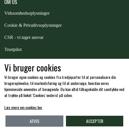
OM OS
ZILCO
Virksomhedsoplysninger
Cookie & Privatlivsoplysninger
QHP -BRANDS OF Q
CSR - vi tager ansvar
Trustpilot
PREMIER EQUINE INSEKTBESKYTTELSE
Samarbejde
-
affiliates
Vi bruger cookies
Vi bruger egne cookies og cookies fra tredjeparter til at personalisere din
Hos os kan du betale med:
brugeroplevelse, til markedsføring og til at undersøge, hvordan vores
hjemmeside anvendes af besøgende. Du kan altid tilbagekalde dit samtykke ved
at trykke på linket 'Cookies' nederst på siden.
Læs mere om cookies her
Kommende åbningstider i butikken i Charlottenlund
AFVIS
ACCEPTER