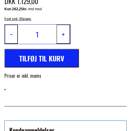
DKK 1.129,00
PREMIER EQUINE KØLETERAPI
LIKIT
Fragt omk. tillægges
PREMIER EQUINE GROOMING & STALD
−
+
MUSTAD
PREMIER EQUINE RYTTER
NAF
TILFØJ TIL KURV
Priser er inkl. moms
PHARMACARE
PREMIER EQUINE
RACING TACK
Kundeanmeldelser