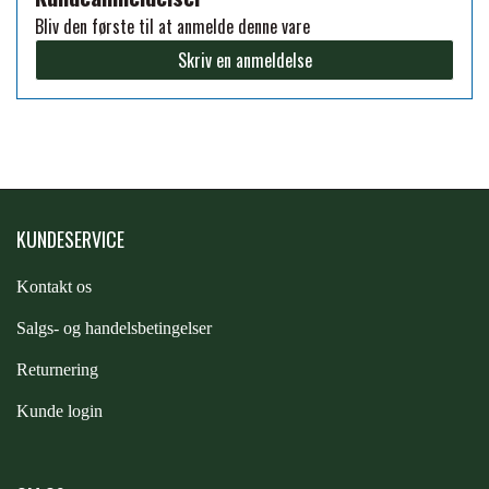
STAR TACK
Bliv den første til at anmelde denne vare
Skriv en anmeldelse
STUD MUFFIN
TIMER GPS
KUNDESERVICE
TKO
Kontakt os
WAHLSTEN
S
algs- og handelsbetingelser
Returnering
WALDHAUSEN
Kunde login
WALSH