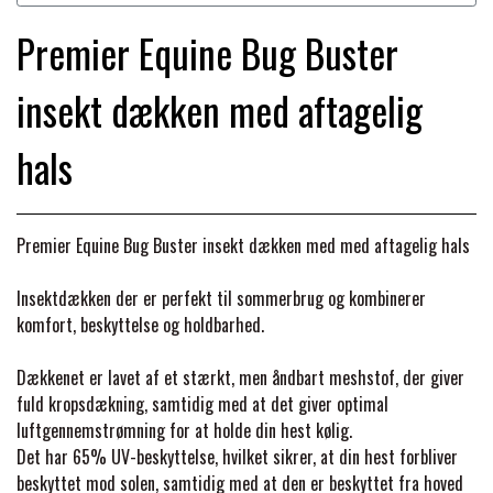
BACK ON TRACK
STRØMPER
INSEKTBESKYTTELSE
PREMIER EQUINE LINERS & DÆKKEN
TRAVDÆKKEN & TILBEHØR
Premier Equine Bug Buster
TILBEHØR
TERAPI PRODUKTER
CARR & DAY & MARTIN
HUER & HALSTØRKLÆDER
HESTEBOLCHER & TREATS
insekt dækken med aftagelig
SKO & VÆRKTØJ
PREMIER EQUINE WALKER & RIDEDÆKKEN
CUSTOM
hals
GAVEARTIKLER VOKSNE
TILSKUD & VITAMINER
VOGNE & TILBEHØR
PREMIER EQUINE INSEKTBESKYTTELSE
DELTACAST
BØRN & JUNIOR
STALD & FOLD
Premier Equine Bug Buster insekt dækken med med aftagelig hals
TRAV KUSK
PREMIER EQUINE MAGNET & INFRARØD
Insektdækken der er perfekt til sommerbrug og kombinerer
EMIN
SKO & SMEDEVÆRKTØJ
TERAPI
komfort, beskyttelse og holdbarhed.
PONYTRAV
FENWICK LIQUID TITANIUM®
Dækkenet er lavet af et stærkt, men åndbart meshstof, der giver
PREMIER EQUINE GRIMER & TRÆKTOV
MONTÉ
fuld kropsdækning, samtidig med at det giver optimal
luftgennemstrømning for at holde din hest kølig.
FINNTACK
Det har 65% UV-beskyttelse, hvilket sikrer, at din hest forbliver
PREMIER EQUINE TRENSE & TILBEHØR
GALOP
beskyttet mod solen, samtidig med at den er beskyttet fra hoved