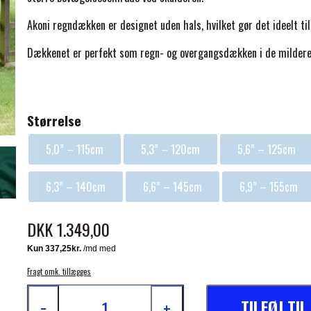
Akoni regndækken er designet uden hals, hvilket gør det ideelt ti
Dækkenet er perfekt som regn- og overgangsdækken i de mildere
ELSE
Størrelse
5,0” – 115cm
5,3” – 120cm
5,6” – 125cm
6,3” – 140cm
6,6” – 145cm
6,9” – 155cm
DKK 1.349,00
Fragt omk. tillægges
TILFØJ TI
−
+