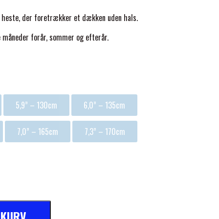
l heste, der foretrækker et dækken uden hals.
 måneder forår, sommer og efterår.
5,9” – 130cm
6,0” – 135cm
7,0” – 165cm
7,3” – 170cm
L KURV