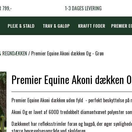
R 799,-
1-3 DAGES LEVERING
PLEJE & STALD
TRAV & GALOP
KRAFFT FODER
PREMIER E
DÆKKEN
& REGNDÆKKEN
Premier Equine Akoni dækken 0g - Grøn
Premier Equine Akoni dækken 0
LBEHØR
N
Premier Equine Akoni dækken uden fyld - perfekt beskyttelse på m
TERAPI
Akoni 0g er lavet af 600D tredobbelt diamantvævet polyester som 
Dækkenet har refleksstrimler foran og bagpå, der øger synlighede
større bevægelsesområde ved skulderen.