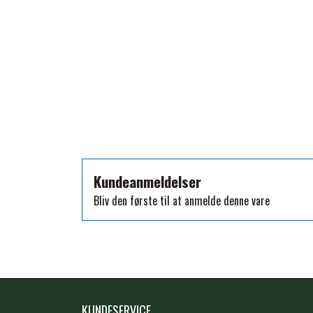
TKO
WAHLSTEN
WALDHAUSEN
WALSH
ZILCO
QHP -BRANDS OF Q
PREMIER EQUINE INSEKTBESKYTTELSE
Kundeanmeldelser
Bliv den første til at anmelde denne vare
KUNDESERVICE