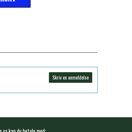
Skriv en anmeldelse
s os kan du betale med: